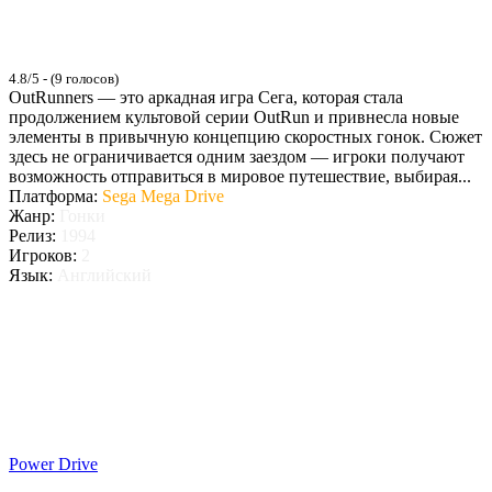
4.8/5 - (9 голосов)
OutRunners — это аркадная игра Сега, которая стала
продолжением культовой серии OutRun и привнесла новые
элементы в привычную концепцию скоростных гонок. Сюжет
здесь не ограничивается одним заездом — игроки получают
возможность отправиться в мировое путешествие, выбирая...
Платформа:
Sega Mega Drive
Жанр:
Гонки
Релиз:
1994
Игроков:
2
Язык:
Английский
Power Drive