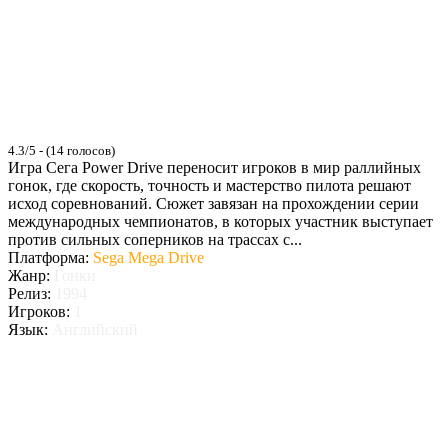
4.3/5 - (14 голосов)
Игра Сега Power Drive переносит игроков в мир раллийных
гонок, где скорость, точность и мастерство пилота решают
исход соревнований. Сюжет завязан на прохождении серии
международных чемпионатов, в которых участник выступает
против сильных соперников на трассах с...
Платформа:
Sega Mega Drive
Жанр:
Гонки
Релиз:
1994
Игроков:
1
Язык:
Английский