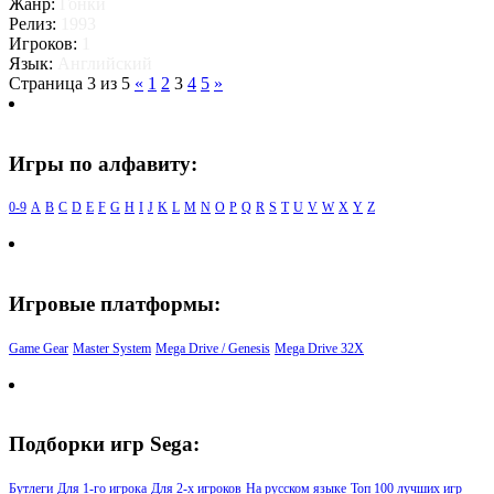
Жанр:
Гонки
Релиз:
1993
Игроков:
1
Язык:
Английский
Страница 3 из 5
«
1
2
3
4
5
»
Игры по алфавиту:
0-9
A
B
C
D
E
F
G
H
I
J
K
L
M
N
O
P
Q
R
S
T
U
V
W
X
Y
Z
Игровые платформы:
Game Gear
Master System
Mega Drive / Genesis
Mega Drive 32X
Подборки игр Sega:
Бутлеги
Для 1-го игрока
Для 2-х игроков
На русском языке
Топ 100 лучших игр