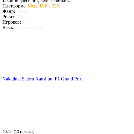
таковой здесь нет, ведь главный...
Платформа:
Mega Drive 32X
Жанр:
Гонки
Релиз:
1995
Игроков:
2
Язык:
Английский
Nakajima Satoru Kanshuu: F1 Grand Prix
4.3/5 - (13 голосов)