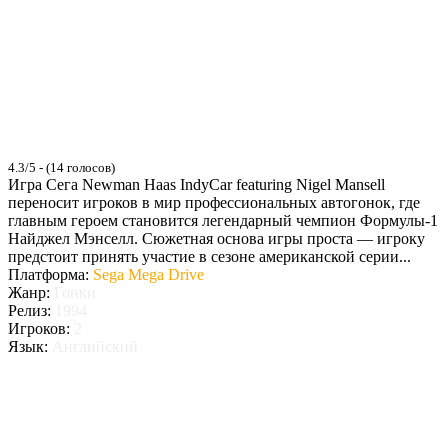
4.3/5 - (14 голосов)
Игра Сега Newman Haas IndyCar featuring Nigel Mansell
переносит игроков в мир профессиональных автогонок, где
главным героем становится легендарный чемпион Формулы-1
Найджел Мэнселл. Сюжетная основа игры проста — игроку
предстоит принять участие в сезоне американской серии...
Платформа:
Sega Mega Drive
Жанр:
Гонки
Релиз:
1994
Игроков:
2
Язык:
Английский