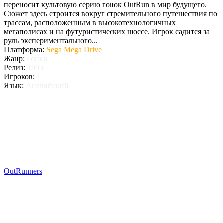
переносит культовую серию гонок OutRun в мир будущего.
Сюжет здесь строится вокруг стремительного путешествия по
трассам, расположенным в высокотехнологичных
мегаполисах и на футуристических шоссе. Игрок садится за
руль экспериментального...
Платформа:
Sega Mega Drive
Жанр:
Гонки
Релиз:
1993
Игроков:
1
Язык:
Английский
OutRunners