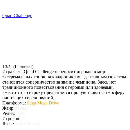
Quad Challenge
4.3/5 - (14 голосов)
Игра Сега Quad Challenge переносит игроков в мир
экстремальных гонок на квадроциклах, где главным сюжетом
становится соперничество за звание чемпиона. Здесь нет
традиционного повествования с героями или злодеями,
вместо этого игроку предлагается прочувствовать атмосферу
настоящих соревнований,...
Платформа:
Sega Mega Drive
Жанр:
Гонки
Релиз:
1991
Игроков:
2
Язык:
Английский