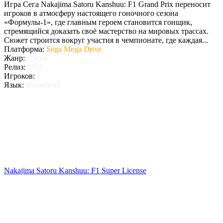
Игра Сега Nakajima Satoru Kanshuu: F1 Grand Prix переносит
игроков в атмосферу настоящего гоночного сезона
«Формулы-1», где главным героем становится гонщик,
стремящийся доказать своё мастерство на мировых трассах.
Сюжет строится вокруг участия в чемпионате, где каждая...
Платформа:
Sega Mega Drive
Жанр:
Гонки
Релиз:
1991
Игроков:
1
Язык:
Японский
Nakajima Satoru Kanshuu: F1 Super License