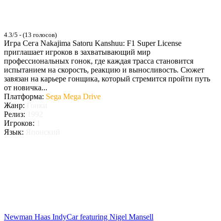
4.3/5 - (13 голосов)
Игра Сега Nakajima Satoru Kanshuu: F1 Super License
приглашает игроков в захватывающий мир
профессиональных гонок, где каждая трасса становится
испытанием на скорость, реакцию и выносливость. Сюжет
завязан на карьере гонщика, который стремится пройти путь
от новичка...
Платформа:
Sega Mega Drive
Жанр:
Гонки
Релиз:
1992
Игроков:
1
Язык:
Японский
Newman Haas IndyCar featuring Nigel Mansell