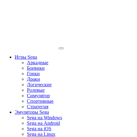
Игры Sega
Аркадные
Боевики
Гонки
Драки
Логические
Ролевые
Симулятор
Спортивные
Стратегия
Эмуляторы Sega
Sega на Windows
Sega на Android
Sega на iOS
Sega на Linux