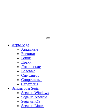
Игры Sega
Аркадные
Боевики
Гонки
Драки
Логические
Ролевые
Симулятор
Спортивные
Стратегия
Эмуляторы Sega
Sega на Windows
Sega на Android
Sega на iOS
Sega на Linux