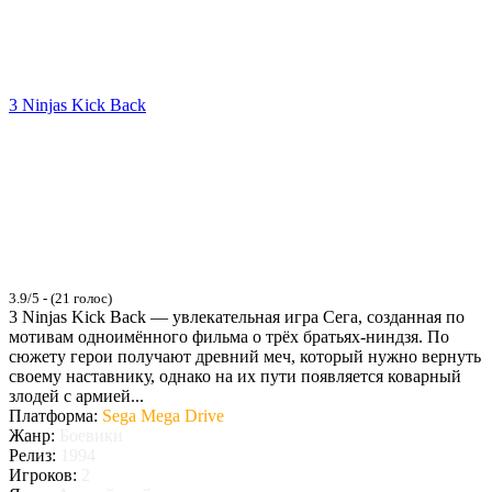
3 Ninjas Kick Back
3.9/5 - (21 голос)
3 Ninjas Kick Back — увлекательная игра Сега, созданная по
мотивам одноимённого фильма о трёх братьях-ниндзя. По
сюжету герои получают древний меч, который нужно вернуть
своему наставнику, однако на их пути появляется коварный
злодей с армией...
Платформа:
Sega Mega Drive
Жанр:
Боевики
Релиз:
1994
Игроков:
2