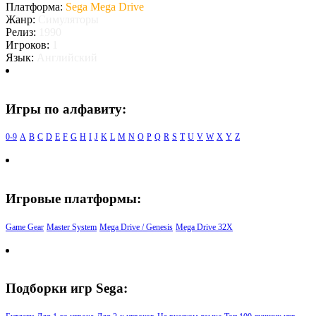
Платформа:
Sega Mega Drive
Жанр:
Симуляторы
Релиз:
1990
Игроков:
1
Язык:
Английский
Игры по алфавиту:
0-9
A
B
C
D
E
F
G
H
I
J
K
L
M
N
O
P
Q
R
S
T
U
V
W
X
Y
Z
Игровые платформы:
Game Gear
Master System
Mega Drive / Genesis
Mega Drive 32X
Подборки игр Sega: