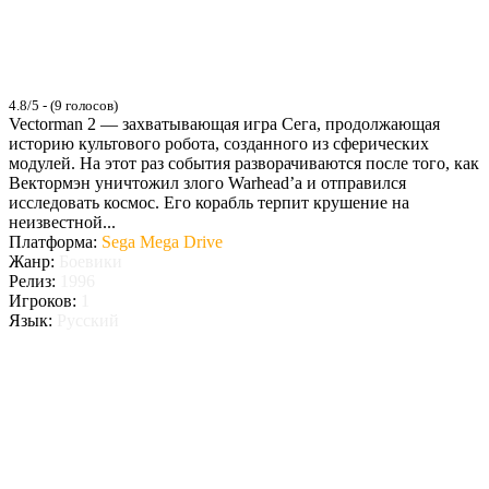
4.8/5 - (9 голосов)
Vectorman 2 — захватывающая игра Сега, продолжающая
историю культового робота, созданного из сферических
модулей. На этот раз события разворачиваются после того, как
Вектормэн уничтожил злого Warhead’а и отправился
исследовать космос. Его корабль терпит крушение на
неизвестной...
Платформа:
Sega Mega Drive
Жанр:
Боевики
Релиз:
1996
Игроков:
1
Язык:
Русский