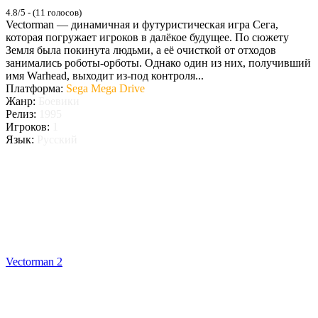
4.8/5 - (11 голосов)
Vectorman — динамичная и футуристическая игра Сега,
которая погружает игроков в далёкое будущее. По сюжету
Земля была покинута людьми, а её очисткой от отходов
занимались роботы-орботы. Однако один из них, получивший
имя Warhead, выходит из-под контроля...
Платформа:
Sega Mega Drive
Жанр:
Боевики
Релиз:
1995
Игроков:
1
Язык:
Русский
Vectorman 2