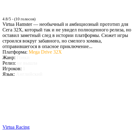
4.8/5 - (10 голосов)
Virtua Hamster — необычный и амбициозный прототип для
Сега 32X, который так и не увидел полноценного релиза, но
оставил заметный след в истории платформы. Сюжет игры
строился вокруг забавного, но смелого хомяка,
отправившегося в опасное приключение...
Платформа:
Mega Drive 32X
Жанр:
Гонки
Релиз:
не вышла
Игроков:
1
Язык:
Английский
Virtua Racing