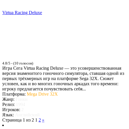
Virtua Racing Deluxe
4.8/5 - (10 голосов)
Игра Сега Virtua Racing Deluxe — это усовершенствованная
версия знаменитого гоночного симулятора, ставшая одной из
первых трёхмерных игр на платформе Sega 32X. Сюжет
условен, как и во многих гоночных аркадах того времени:
игроку предлагается почувствовать себя...
Платформа:
Mega Drive 32X
Жанр:
Гонки
Релиз:
1994
Игроков:
2
Язык:
Английский
Страница 1 из 2
1
2
»