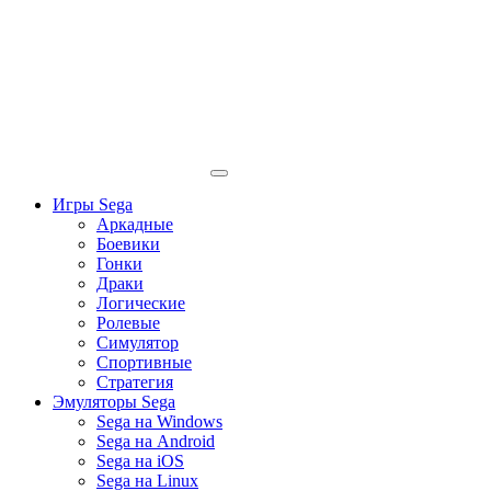
Игры Sega
Аркадные
Боевики
Гонки
Драки
Логические
Ролевые
Симулятор
Спортивные
Стратегия
Эмуляторы Sega
Sega на Windows
Sega на Android
Sega на iOS
Sega на Linux