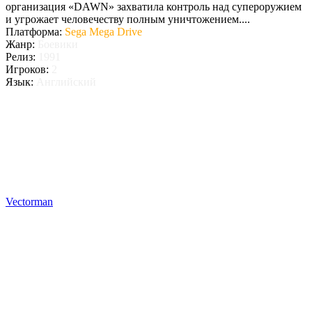
организация «DAWN» захватила контроль над супероружием
и угрожает человечеству полным уничтожением....
Платформа:
Sega Mega Drive
Жанр:
Боевики
Релиз:
1991
Игроков:
2
Язык:
Английский
Vectorman