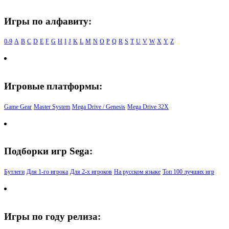
Игры по алфавиту:
0-9
A
B
C
D
E
F
G
H
I
J
K
L
M
N
O
P
Q
R
S
T
U
V
W
X
Y
Z
Игровые платформы:
Game Gear
Master System
Mega Drive / Genesis
Mega Drive 32X
Подборки игр Sega:
Бутлеги
Для 1-го игрока
Для 2-х игроков
На русском языке
Топ 100 лучших игр
Игры по году релиза: