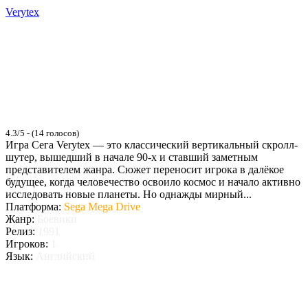
Verytex
4.3/5 - (14 голосов)
Игра Сега Verytex — это классический вертикальный скролл-
шутер, вышедший в начале 90-х и ставший заметным
представителем жанра. Сюжет переносит игрока в далёкое
будущее, когда человечество освоило космос и начало активно
исследовать новые планеты. Но однажды мирный...
Платформа:
Sega Mega Drive
Жанр:
Боевики
Релиз:
1991
Игроков:
1
Язык:
Английский