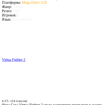
Платформа:
Mega Drive 32X
Жанр:
Драки
Релиз:
1995
Игроков:
2
Язык:
Английский
Virtua Fighter 2
4.3/5 - (14 голосов)
Игра Сега Virtua Fighter 2 стала настоящим прорывом в жанре