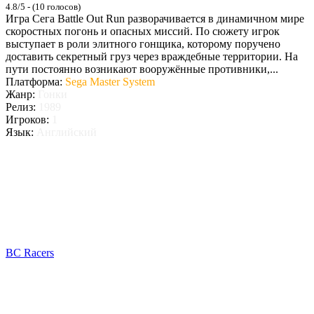
4.8/5 - (10 голосов)
Игра Сега Battle Out Run разворачивается в динамичном мире
скоростных погонь и опасных миссий. По сюжету игрок
выступает в роли элитного гонщика, которому поручено
доставить секретный груз через враждебные территории. На
пути постоянно возникают вооружённые противники,...
Платформа:
Sega Master System
Жанр:
Гонки
Релиз:
1989
Игроков:
1
Язык:
Английский
BC Racers