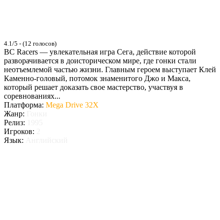
4.1/5 - (12 голосов)
BC Racers — увлекательная игра Сега, действие которой
разворачивается в доисторическом мире, где гонки стали
неотъемлемой частью жизни. Главным героем выступает Клей
Каменно-головый, потомок знаменитого Джо и Макса,
который решает доказать свое мастерство, участвуя в
соревнованиях...
Платформа:
Mega Drive 32X
Жанр:
Гонки
Релиз:
1995
Игроков:
2
Язык:
Английский