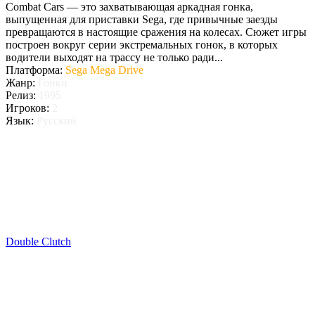
Combat Cars — это захватывающая аркадная гонка,
выпущенная для приставки Sega, где привычные заезды
превращаются в настоящие сражения на колесах. Сюжет игры
построен вокруг серии экстремальных гонок, в которых
водители выходят на трассу не только ради...
Платформа:
Sega Mega Drive
Жанр:
Гонки
Релиз:
1995
Игроков:
2
Язык:
Русский
Double Clutch