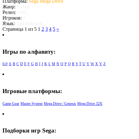
Платформа:
Sega Mega Drive
Жанр:
Гонки
Релиз:
1991
Игроков:
1
Язык:
Английский
Страница 1 из 5
1
2
3
4
5
»
Игры по алфавиту:
0-9
A
B
C
D
E
F
G
H
I
J
K
L
M
N
O
P
Q
R
S
T
U
V
W
X
Y
Z
Игровые платформы:
Game Gear
Master System
Mega Drive / Genesis
Mega Drive 32X
Подборки игр Sega: