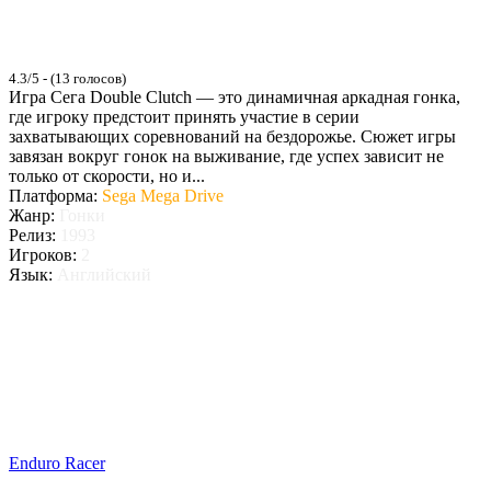
4.3/5 - (13 голосов)
Игра Сега Double Clutch — это динамичная аркадная гонка,
где игроку предстоит принять участие в серии
захватывающих соревнований на бездорожье. Сюжет игры
завязан вокруг гонок на выживание, где успех зависит не
только от скорости, но и...
Платформа:
Sega Mega Drive
Жанр:
Гонки
Релиз:
1993
Игроков:
2
Язык:
Английский
Enduro Racer