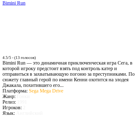
Bimini Run
4.5/5 - (13 голосов)
Bimini Run — это динамичная приключенческая игра Сега, в
которой игроку предстоит взять под контроль катер и
отправиться в захватывающую погоню за преступниками. По
сюжету главный герой по имени Кенни охотится на злодея
Джакала, похитившего его...
Платформа:
Sega Mega Drive
Жанр:
Гонки
Релиз:
1991
Игроков:
2
Язык:
Английский