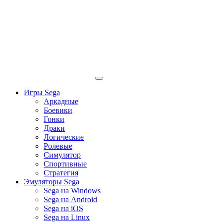
Игры Sega
Аркадные
Боевики
Гонки
Драки
Логические
Ролевые
Симулятор
Спортивные
Стратегия
Эмуляторы Sega
Sega на Windows
Sega на Android
Sega на iOS
Sega на Linux