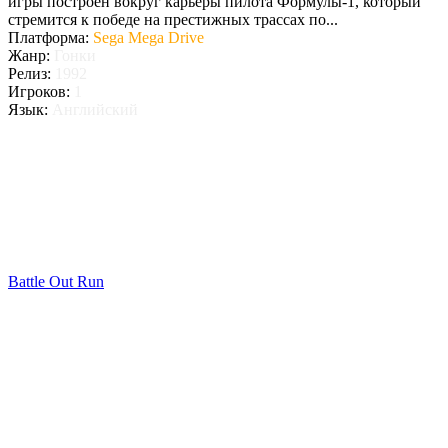
игры построен вокруг карьеры пилота Формулы-1, который
стремится к победе на престижных трассах по...
Платформа:
Sega Mega Drive
Жанр:
Гонки
Релиз:
1992
Игроков:
1
Язык:
Английский
Battle Out Run