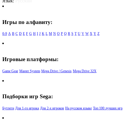
Язык:
Русский
Игры по алфавиту:
0-9
A
B
C
D
E
F
G
H
I
J
K
L
M
N
O
P
Q
R
S
T
U
V
W
X
Y
Z
Игровые платформы:
Game Gear
Master System
Mega Drive / Genesis
Mega Drive 32X
Подборки игр Sega:
Бутлеги
Для 1-го игрока
Для 2-х игроков
На русском языке
Топ 100 лучших игр