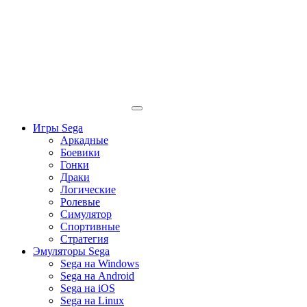
Игры Sega
Аркадные
Боевики
Гонки
Драки
Логические
Ролевые
Симулятор
Спортивные
Стратегия
Эмуляторы Sega
Sega на Windows
Sega на Android
Sega на iOS
Sega на Linux