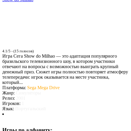
4.1/5 - (15 голосов)
Игра Сега Show do Milhao — это адаптация популярного
бразильского телевизионного шоу, в котором участники
отвечают на вопросы с возможностью выиграть крупный
денежный приз. Сюжет игры полностью повторяет атмосферу
телепередачи: игрок оказывается на месте участника,
который...
Платформа:
Sega Mega Drive
Жанр:
Симуляторы
Релиз:
2001
Игроков:
1
Язык:
Португальский
Игры по алфавиту: