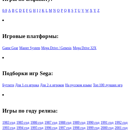
0-9
A
B
C
D
E
F
G
H
I
J
K
L
M
N
O
P
Q
R
S
T
U
V
W
X
Y
Z
Игровые платформы:
Game Gear
Master System
Mega Drive / Genesis
Mega Drive 32X
Подборки игр Sega:
Бутлеги
Для 1-го игрока
Для 2-х игроков
На русском языке
Топ 100 лучших игр
Игры по году релиза:
1983 год
1985 год
1986 год
1987 год
1988 год
1989 год
1990 год
1991 год
1992 год
1993 год
1994 год
1995 год
1996 год
1997 год
1998 год
1999 год
2000 год
2001 год