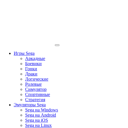
Игры Sega
Аркадные
Боевики
Гонки
Драки
Логические
Ролевые
Симулятор
Спортивные
Стратегия
Эмуляторы Sega
Sega на Windows
Sega на Android
Sega на iOS
Sega на Linux