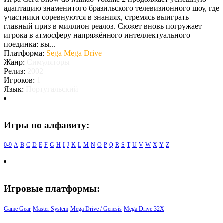
адаптацию знаменитого бразильского телевизионного шоу, где
участники соревнуются в знаниях, стремясь выиграть
главный приз в миллион реалов. Сюжет вновь погружает
игрока в атмосферу напряжённого интеллектуального
поединка: вы...
Платформа:
Sega Mega Drive
Жанр:
Симуляторы
Релиз:
2002
Игроков:
1
Язык:
Португальский
Игры по алфавиту:
0-9
A
B
C
D
E
F
G
H
I
J
K
L
M
N
O
P
Q
R
S
T
U
V
W
X
Y
Z
Игровые платформы:
Game Gear
Master System
Mega Drive / Genesis
Mega Drive 32X