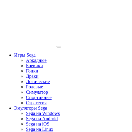
Игры Sega
Аркадные
Боевики
Гонки
Драки
Логические
Ролевые
Симулятор
Спортивные
Стратегия
Эмуляторы Sega
Sega на Windows
Sega на Android
Sega на iOS
Sega на Linux