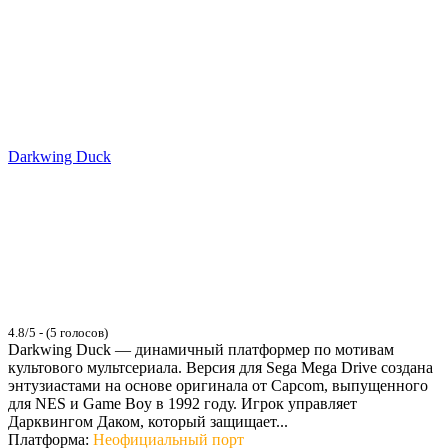
Darkwing Duck
4.8/5 - (5 голосов)
Darkwing Duck — динамичный платформер по мотивам
культового мультсериала. Версия для Sega Mega Drive создана
энтузиастами на основе оригинала от Capcom, выпущенного
для NES и Game Boy в 1992 году. Игрок управляет
Дарквингом Даком, который защищает...
Платформа:
Неофициальный порт