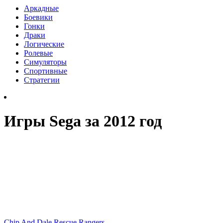
Аркадные
Боевики
Гонки
Драки
Логические
Ролевые
Симуляторы
Спортивные
Стратегии
Игры Sega за 2012 год
Chip And Dale Rescue Rangers