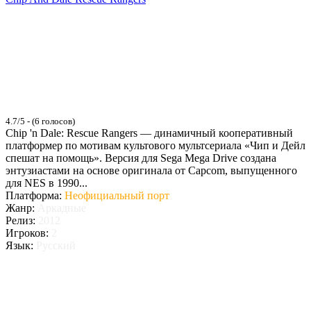
4.7/5 - (6 голосов)
Chip 'n Dale: Rescue Rangers — динамичный кооперативный
платформер по мотивам культового мультсериала «Чип и Дейл
спешат на помощь». Версия для Sega Mega Drive создана
энтузиастами на основе оригинала от Capcom, выпущенного
для NES в 1990...
Платформа:
Неофициальный порт
Жанр:
Аркадные
Релиз:
2012
Игроков:
2
Язык:
Русский