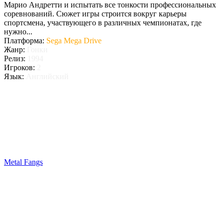
Марио Андретти и испытать все тонкости профессиональных
соревнований. Сюжет игры строится вокруг карьеры
спортсмена, участвующего в различных чемпионатах, где
нужно...
Платформа:
Sega Mega Drive
Жанр:
Гонки
Релиз:
1994
Игроков:
2
Язык:
Английский
Metal Fangs