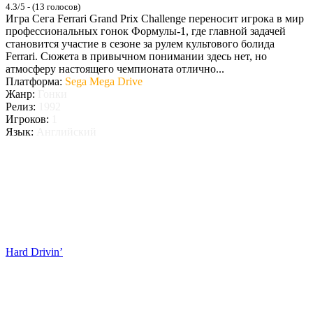
4.3/5 - (13 голосов)
Игра Сега Ferrari Grand Prix Challenge переносит игрока в мир
профессиональных гонок Формулы-1, где главной задачей
становится участие в сезоне за рулем культового болида
Ferrari. Сюжета в привычном понимании здесь нет, но
атмосферу настоящего чемпионата отлично...
Платформа:
Sega Mega Drive
Жанр:
Гонки
Релиз:
1992
Игроков:
1
Язык:
Английский
Hard Drivin’