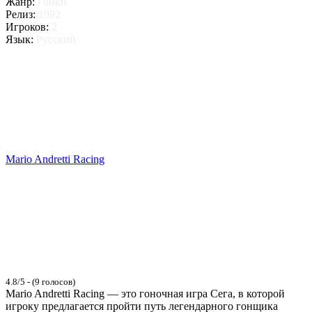
Жанр:
Гонки
Релиз:
1992
Игроков:
2
Язык:
Русский
Mario Andretti Racing
4.8/5 - (9 голосов)
Mario Andretti Racing — это гоночная игра Сега, в которой
игроку предлагается пройти путь легендарного гонщика