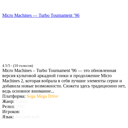
Micro Machines — Turbo Tournament ’96
4.5/5 - (10 голосов)
Micro Machines – Turbo Tournament '96 — это обновленная
версия культовой аркадной гонки и продолжение Micro
Machines 2, которая вобрала в себя лучшие элементы серии и
добавила новые возможности. Сюжета здесь традиционно нет,
ведь основное внимание...
Платформа:
Sega Mega Drive
Жанр:
Гонки
Релиз:
1995
Игроков:
2
Язык:
Английский