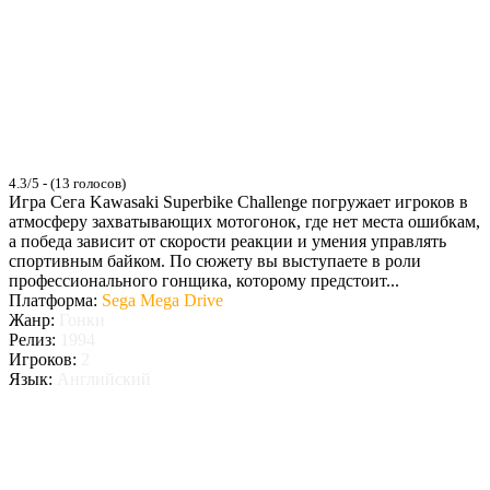
4.3/5 - (13 голосов)
Игра Сега Kawasaki Superbike Challenge погружает игроков в
атмосферу захватывающих мотогонок, где нет места ошибкам,
а победа зависит от скорости реакции и умения управлять
спортивным байком. По сюжету вы выступаете в роли
профессионального гонщика, которому предстоит...
Платформа:
Sega Mega Drive
Жанр:
Гонки
Релиз:
1994
Игроков:
2
Язык:
Английский