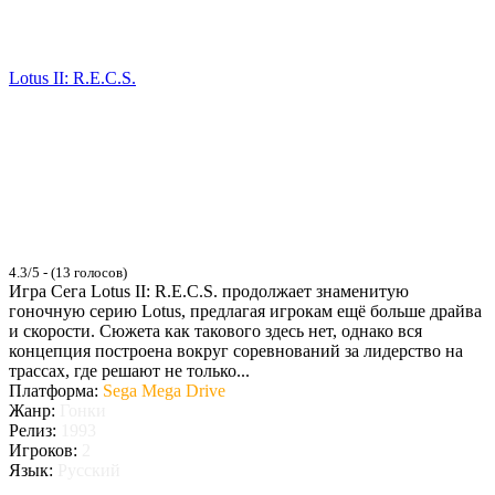
Lotus II: R.E.C.S.
4.3/5 - (13 голосов)
Игра Сега Lotus II: R.E.C.S. продолжает знаменитую
гоночную серию Lotus, предлагая игрокам ещё больше драйва
и скорости. Сюжета как такового здесь нет, однако вся
концепция построена вокруг соревнований за лидерство на
трассах, где решают не только...
Платформа:
Sega Mega Drive
Жанр:
Гонки
Релиз:
1993
Игроков:
2
Язык:
Русский