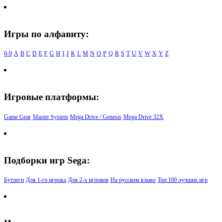
Игры по алфавиту:
0-9
A
B
C
D
E
F
G
H
I
J
K
L
M
N
O
P
Q
R
S
T
U
V
W
X
Y
Z
Игровые платформы:
Game Gear
Master System
Mega Drive / Genesis
Mega Drive 32X
Подборки игр Sega:
Бутлеги
Для 1-го игрока
Для 2-х игроков
На русском языке
Топ 100 лучших игр