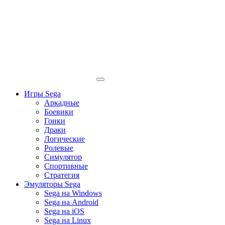
Игры Sega
Аркадные
Боевики
Гонки
Драки
Логические
Ролевые
Симулятор
Спортивные
Стратегия
Эмуляторы Sega
Sega на Windows
Sega на Android
Sega на iOS
Sega на Linux