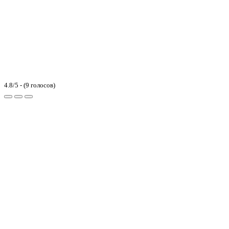
4.8/5 - (9 голосов)