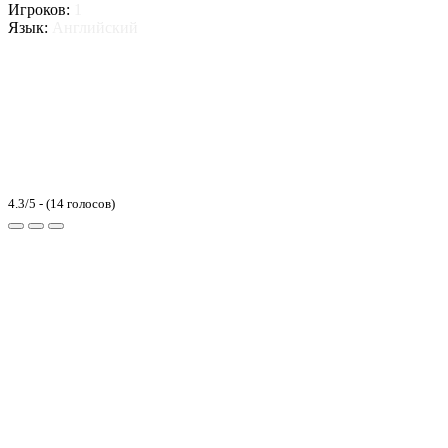
Игроков:
1
Язык:
Английский
4.3/5 - (14 голосов)