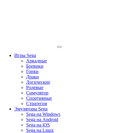
Игры Sega
Аркадные
Боевики
Гонки
Драки
Логические
Ролевые
Симулятор
Спортивные
Стратегия
Эмуляторы Sega
Sega на Windows
Sega на Android
Sega на iOS
Sega на Linux