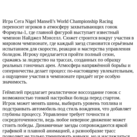
Игра Сега Nigel Mansell’s World Championship Racing
переносит игроков в атмосферу захватывающих гонок
Формулы-1, где главной фигурой выступает известный
чемпион Найджел Мэнселл. Сюжет строится вокруг участия в
мировом чемпионате, где каждый заезд становится серьёзным
испытанием для скорости, реакции и мастерства управления
болидом. Игроку предлагается пройти полный сезон,
сражаясь за лидерство на трассах, созданных по образцу
реальных гоночных арен. Атмосфера напряжённой борьбы и
соперничества делает процесс по-настоящему увлекательным,
а ощущение участия в чемпионате придаёт игре особую
значимость.
Геймплей предлагает реалистичное воссоздание гонок с
возможностью тонкой настройки болида перед стартом.
Игрок может менять шины, выбирать уровень топлива и
подстраивать автомобиль под стиль вождения, что добавляет
глубины процессу. Управление требует точности и
сосредоточенности, ведь любое неверное движение может
стоить победы. Динамичные заезды сопровождаются яркой
графикой и плавной анимацией, а разнообразие трасс
позволяет не только тренировать навыки, но и наслаждаться