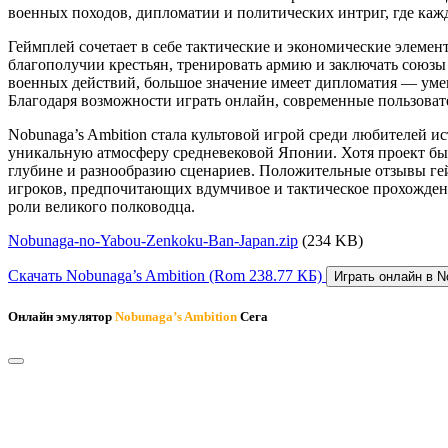
военных походов, дипломатии и политических интриг, где каж
Геймплей сочетает в себе тактические и экономические элемен
благополучии крестьян, тренировать армию и заключать союзы с
военных действий, большое значение имеет дипломатия — уме
Благодаря возможности играть онлайн, современные пользоват
Nobunaga’s Ambition стала культовой игрой среди любителей и
уникальную атмосферу средневековой Японии. Хотя проект был
глубине и разнообразию сценариев. Положительные отзывы гейм
игроков, предпочитающих вдумчивое и тактическое прохождение
роли великого полководца.
Nobunaga-no-Yabou-Zenkoku-Ban-Japan.zip
(234 KB)
Скачать Nobunaga’s Ambition
(Rom 238.77 КБ)
Играть онлайн в N
Онлайн эмулятор
Nobunaga’s Ambition
Сега