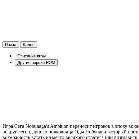
Назад
Далее
Описание игры
Другие версии ROM
Игра Сега Nobunaga’s Ambition переносит игроков в эпоху во
вокруг легендарного полководца Оды Нобунаги, который поста
возможность встать на место великого стратегa или возглави