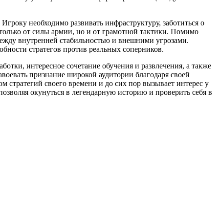
 Игроку необходимо развивать инфраструктуру, заботиться о
 только от силы армии, но и от грамотной тактики. Помимо
между внутренней стабильностью и внешними угрозами.
обности стратегов против реальных соперников.
ботки, интересное сочетание обучения и развлечения, а также
авоевать признание широкой аудитории благодаря своей
м стратегий своего времени и до сих пор вызывает интерес у
позволяя окунуться в легендарную историю и проверить себя в