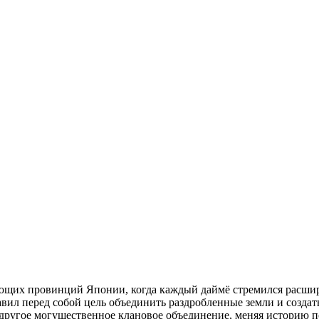
юющих провинций Японии, когда каждый даймё стремился расшир
вил перед собой цель объединить раздробленные земли и создат
ть другое могущественное клановое объединение, меняя историю