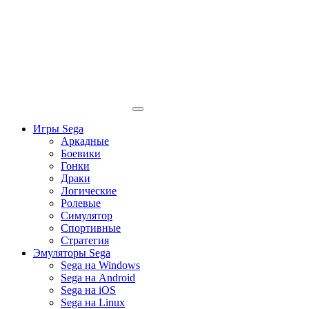
Игры Sega
Аркадные
Боевики
Гонки
Драки
Логические
Ролевые
Симулятор
Спортивные
Стратегия
Эмуляторы Sega
Sega на Windows
Sega на Android
Sega на iOS
Sega на Linux