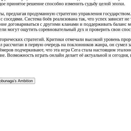
дое принятое решение способно изменить судьбу целой эпохи.
ты, предлагая продуманную стратегию управления государством.
 соседями. Система боёв реализована так, что успех зависит не
ние договариваться с другими кланами и поддерживать баланс 
ели могут ощутить соревновательный дух и проверить свои спос
сторических стратегий. Критики отмечали высокий уровень прора
 рассчитан в первую очередь на поклонников жанра, он сумел з
еров подчеркивают, что эта игра Сега стала настоящим эталоно
. Возможность играть онлайн делает её актуальной и сегодня, 
obunaga’s Ambition