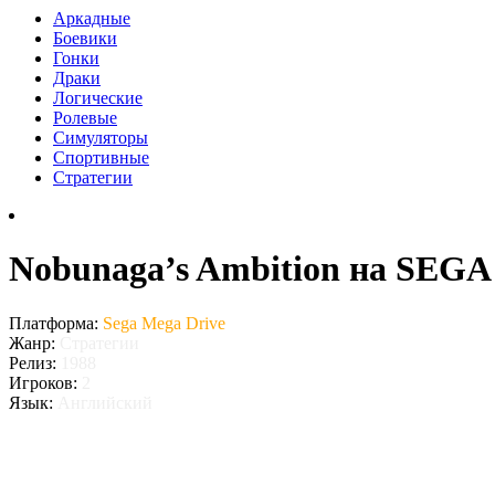
Аркадные
Боевики
Гонки
Драки
Логические
Ролевые
Симуляторы
Спортивные
Стратегии
Nobunaga’s Ambition на SEGA 
Платформа:
Sega Mega Drive
Жанр:
Стратегии
Релиз:
1988
Игроков:
2
Язык:
Английский