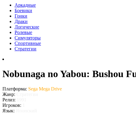
Аркадные
Боевики
Гонки
Драки
Логические
Ролевые
Симуляторы
Спортивные
Стратегии
Nobunaga no Yabou: Bushou F
Платформа:
Sega Mega Drive
Жанр:
Стратегии
Релиз:
1991
Игроков:
1
Язык:
Японский