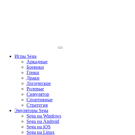
Игры Sega
Аркадные
Боевики
Гонки
Драки
Логические
Ролевые
Симулятор
Спортивные
Стратегия
Эмуляторы Sega
Sega на Windows
Sega на Android
Sega на iOS
Sega на Linux