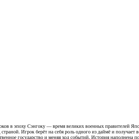
роков в эпоху Сэнгоку — время великих военных правителей Яп
страной. Игрок берёт на себя роль одного из даймё и получает 
ственное государство и меняя ход событий. История наполнена