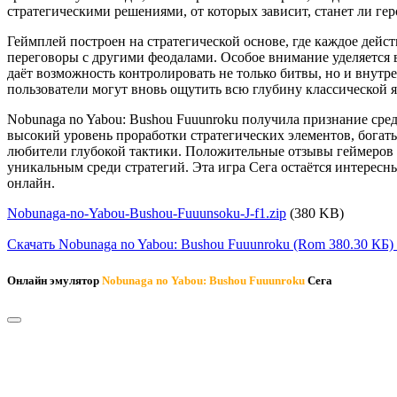
стратегическими решениями, от которых зависит, станет ли ге
Геймплей построен на стратегической основе, где каждое дейс
переговоры с другими феодалами. Особое внимание уделяется 
даёт возможность контролировать не только битвы, но и внут
пользователи могут вновь ощутить всю глубину классической я
Nobunaga no Yabou: Bushou Fuuunroku получила признание сре
высокий уровень проработки стратегических элементов, богаты
любители глубокой тактики. Положительные отзывы геймеров п
уникальным среди стратегий. Эта игра Сега остаётся интересн
онлайн.
Nobunaga-no-Yabou-Bushou-Fuuunsoku-J-f1.zip
(380 KB)
Скачать Nobunaga no Yabou: Bushou Fuuunroku
(Rom 380.30 КБ)
Онлайн эмулятор
Nobunaga no Yabou: Bushou Fuuunroku
Сега