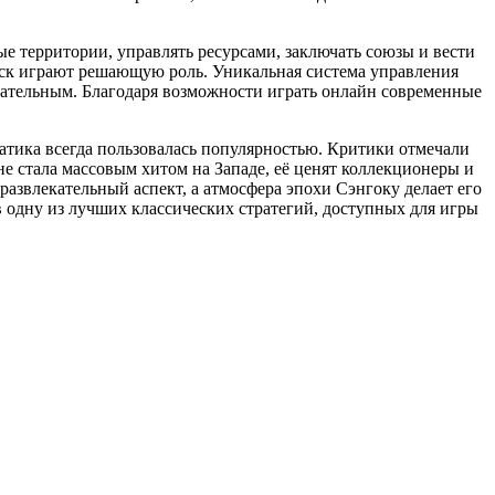
ые территории, управлять ресурсами, заключать союзы и вести
йск играют решающую роль. Уникальная система управления
кательным. Благодаря возможности играть онлайн современные
атика всегда пользовалась популярностью. Критики отмечали
е стала массовым хитом на Западе, её ценят коллекционеры и
азвлекательный аспект, а атмосфера эпохи Сэнгоку делает его
 в одну из лучших классических стратегий, доступных для игры