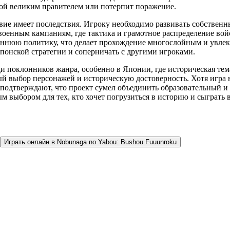
рой великим правителем или потерпит поражение.
твие имеет последствия. Игроку необходимо развивать собственн
военным кампаниям, где тактика и грамотное распределение во
реннюю политику, что делает прохождение многослойным и увле
понской стратегии и соперничать с другими игроками.
ди поклонников жанра, особенно в Японии, где историческая тем
й выбор персонажей и историческую достоверность. Хотя игра н
одтверждают, что проект сумел объединить образовательный и р
ым выбором для тех, кто хочет погрузиться в историю и сыграть
Играть онлайн в Nobunaga no Yabou: Bushou Fuuunroku