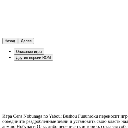
Назад
Далее
Описание игры
Другие версии ROM
Игра Сега Nobunaga no Yabou: Bushou Fuuunroku переносит иг
объединить раздробленные земли и установить свою власть над 
армию Нобунаги Оды, либо переписать историю, создавая соб