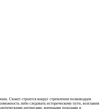
онии. Сюжет строится вокруг стремления полководцев
возможность либо следовать историческому пути, возглавив
 политическими интригами, военными походами и