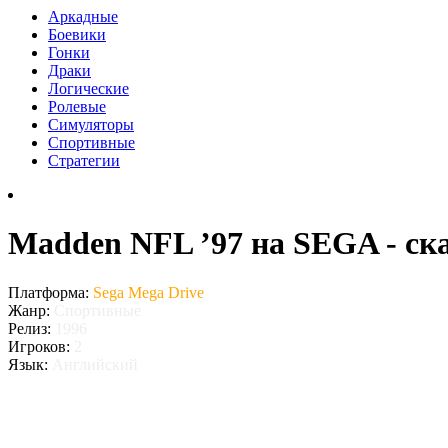
Аркадные
Боевики
Гонки
Драки
Логические
Ролевые
Симуляторы
Спортивные
Стратегии
Madden NFL ’97 на SEGA - ск
Платформа:
Sega Mega Drive
Жанр:
Спортивные
Релиз:
1996
Игроков:
2
Язык:
Английский