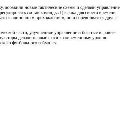
, добавили новые тактические схемы и сделали управление
регулировать состав команды. Графика для своего времени
даться одиночным прохождением, но и соревноваться друг с
тической части, улучшенное управление и богатые игровые
имуляторы делали первые шаги к современному уровню
еского футбольного геймплея.