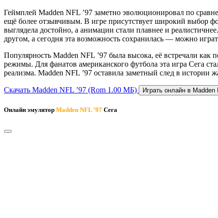
Геймплей Madden NFL ’97 заметно эволюционировал по сравне
ещё более отзывчивым. В игре присутствует широкий выбор фо
выглядела достойно, а анимации стали плавнее и реалистичнее
другом, а сегодня эта возможность сохранилась — можно играт
Популярность Madden NFL ’97 была высока, её встречали как 
режимы. Для фанатов американского футбола эта игра Сега ст
реализма. Madden NFL ’97 оставила заметный след в истории ж
Скачать Madden NFL ’97
(Rom 1.00 МБ)
Играть онлайн в Madden 
Онлайн эмулятор
Madden NFL ’97
Сега