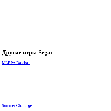
Другие игры Sega:
MLBPA Baseball
Summer Challenge