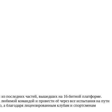
й из последних частей, вышедших на 16-битной платформе.
 любимой командой и провести её через все испытания на пути
ю, а благодаря лицензированным клубам и спортсменам