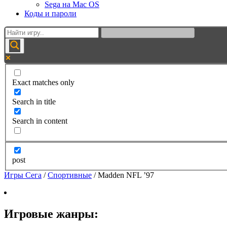
Sega на Mac OS
Коды и пароли
Exact matches only
Search in title
Search in content
post
Игры Сега
/
Спортивные
/
Madden NFL ’97
Игровые жанры: