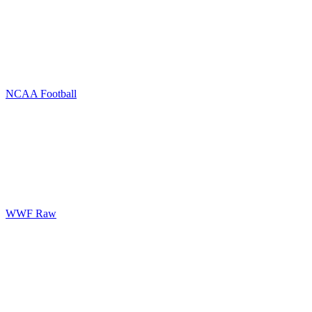
NCAA Football
WWF Raw