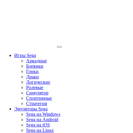
Игры Sega
Аркадные
Боевики
Гонки
Драки
Логические
Ролевые
Симулятор
Спортивные
Стратегия
Эмуляторы Sega
Sega на Windows
Sega на Android
Sega на iOS
Sega на Linux