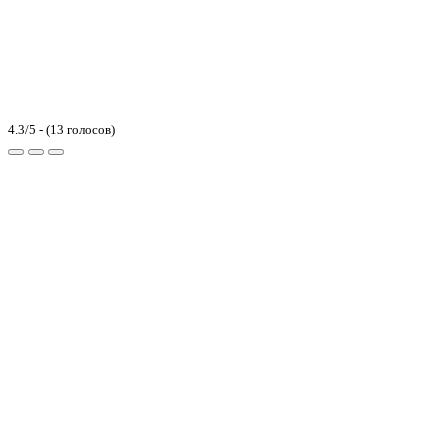
4.3/5 - (13 голосов)