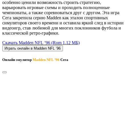
особенно ценили возможность строить стратегию,
варьировать игровые схемы и проходить полноценные
чемпионаты, а также соревноваться друг с другом. Эта игра
Сега закрепила серию Madden как эталон спортивных
симуляторов своего времени и оставила яркий след в истории
видеоигр, став любимой для многих поклонников футбола и
классической ретро-графики.
Скачать Madden NFL ’96
(Rom 1.12 МБ)
Играть онлайн в Madden NFL ’96
Онлайн эмулятор
Madden NFL ’96
Сега