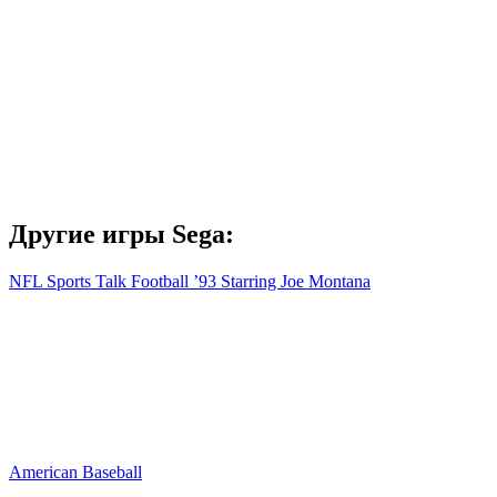
Другие игры Sega:
NFL Sports Talk Football ’93 Starring Joe Montana
American Baseball