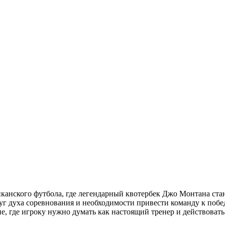
риканского футбола, где легендарный квотербек Джо Монтана ст
г духа соревнования и необходимости привести команду к побед
е, где игроку нужно думать как настоящий тренер и действоват