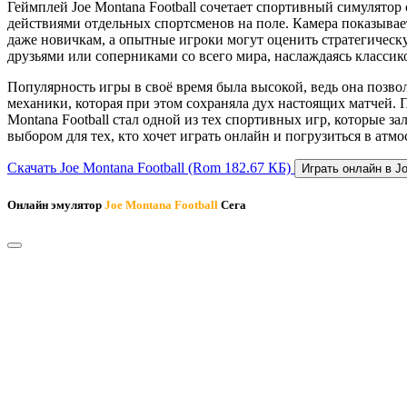
Геймплей Joe Montana Football сочетает спортивный симулятор
действиями отдельных спортсменов на поле. Камера показывае
даже новичкам, а опытные игроки могут оценить стратегическ
друзьями или соперниками со всего мира, наслаждаясь класси
Популярность игры в своё время была высокой, ведь она позво
механики, которая при этом сохраняла дух настоящих матчей.
Montana Football стал одной из тех спортивных игр, которые 
выбором для тех, кто хочет играть онлайн и погрузиться в атм
Скачать Joe Montana Football
(Rom 182.67 КБ)
Играть онлайн в Jo
Онлайн эмулятор
Joe Montana Football
Сега