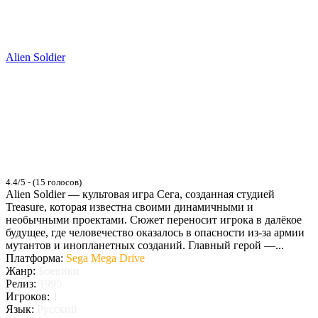
Alien Soldier
4.4/5 - (15 голосов)
Alien Soldier — культовая игра Сега, созданная студией
Treasure, которая известна своими динамичными и
необычными проектами. Сюжет переносит игрока в далёкое
будущее, где человечество оказалось в опасности из-за армии
мутантов и инопланетных созданий. Главный герой —...
Платформа:
Sega Mega Drive
Жанр:
Боевики
Релиз:
1995
Игроков:
1
Язык:
Русский