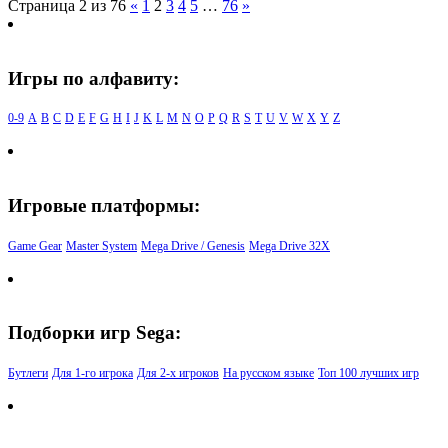
Страница 2 из 76
«
1
2
3
4
5
…
76
»
Игры по алфавиту:
0-9
A
B
C
D
E
F
G
H
I
J
K
L
M
N
O
P
Q
R
S
T
U
V
W
X
Y
Z
Игровые платформы:
Game Gear
Master System
Mega Drive / Genesis
Mega Drive 32X
Подборки игр Sega:
Бутлеги
Для 1-го игрока
Для 2-х игроков
На русском языке
Топ 100 лучших игр