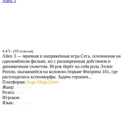
Alien 3
4.4/5 - (18 голосов)
Alien 3 — мрачная и напряжённая игра Сега, основанная на
одноимённом фильме, но с расширенным действием и
динамичным сюжетом. Игрок берёт на себя роль Эллен
Рипли, оказавшейся на колонии-тюрьме Фиорина 161, где
расплодились ксеноморфы. Задача героини...
Платформа:
Sega Mega Drive
Жанр:
Боевики
Релиз:
1992
Игроков:
1
Язык:
Русский