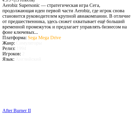
4.5/5 - (13 голосов)
Aerobiz Supersonic — стратегическая игра Сега,
продолжающая идеи первой части Aerobiz, где игрок снова
становится руководителем крупной авиакомпании. В отличие
от предшественника, здесь сюжет охватывает ещё больший
временной промежуток и предлагает управлять бизнесом на
фоне ключевых...
Платформа:
Sega Mega Drive
Жанр:
Симуляторы
Релиз:
1994
Игроков:
2
Язык:
Английский
After Burner II