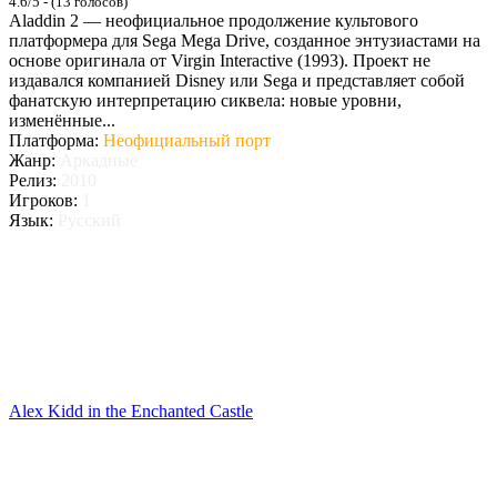
4.6/5 - (13 голосов)
Aladdin 2 — неофициальное продолжение культового
платформера для Sega Mega Drive, созданное энтузиастами на
основе оригинала от Virgin Interactive (1993). Проект не
издавался компанией Disney или Sega и представляет собой
фанатскую интерпретацию сиквела: новые уровни,
изменённые...
Платформа:
Неофициальный порт
Жанр:
Аркадные
Релиз:
2010
Игроков:
1
Язык:
Русский
Alex Kidd in the Enchanted Castle