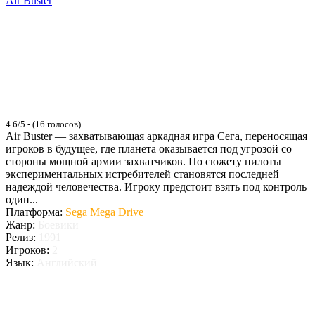
Air Buster
4.6/5 - (16 голосов)
Air Buster — захватывающая аркадная игра Сега, переносящая
игроков в будущее, где планета оказывается под угрозой со
стороны мощной армии захватчиков. По сюжету пилоты
экспериментальных истребителей становятся последней
надеждой человечества. Игроку предстоит взять под контроль
один...
Платформа:
Sega Mega Drive
Жанр:
Боевики
Релиз:
1991
Игроков:
2
Язык:
Английский