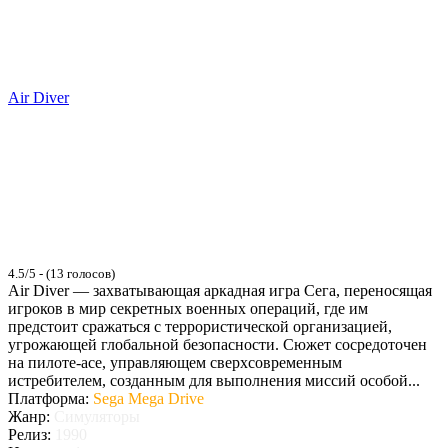
Air Diver
4.5/5 - (13 голосов)
Air Diver — захватывающая аркадная игра Сега, переносящая
игроков в мир секретных военных операций, где им
предстоит сражаться с террористической организацией,
угрожающей глобальной безопасности. Сюжет сосредоточен
на пилоте-асе, управляющем сверхсовременным
истребителем, созданным для выполнения миссий особой...
Платформа:
Sega Mega Drive
Жанр:
Симуляторы
Релиз:
1990