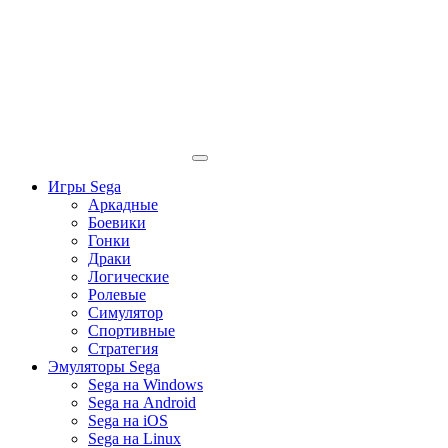
Игры Sega
Аркадные
Боевики
Гонки
Драки
Логические
Ролевые
Симулятор
Спортивные
Стратегия
Эмуляторы Sega
Sega на Windows
Sega на Android
Sega на iOS
Sega на Linux