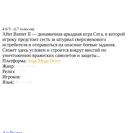
4.6/5 - (17 голосов)
After Burner II — динамичная аркадная игра Сега, в которой
игроку предстоит сесть за штурвал сверхзвукового
истребителя и отправиться на опасные боевые задания.
Сюжет здесь условен и строится вокруг миссий по
уничтожению вражеских самолетов и защиты...
Платформа:
Sega Mega Drive
Жанр:
Аркадные
Релиз:
1990
Игроков:
1
Язык:
Русский