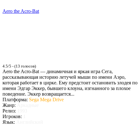
Aero the Acro-Bat
4.5/5 - (13 голосов)
Aero the Acro-Bat — динамичная и яркая игра Сега,
рассказывающая историю летучей мыши по имени Аэро,
которая работает в цирке. Ему предстоит остановить злодея по
имени Эдгар Эккер, бывшего клоуна, изгнанного за плохое
поведение. Эккер возвращается...
Платформа:
Sega Mega Drive
Жанр:
Аркадные
Релиз:
1993
Игроков:
1
Язык:
Английский