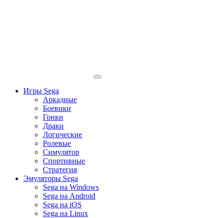
Игры Sega
Аркадные
Боевики
Гонки
Драки
Логические
Ролевые
Симулятор
Спортивные
Стратегия
Эмуляторы Sega
Sega на Windows
Sega на Android
Sega на iOS
Sega на Linux