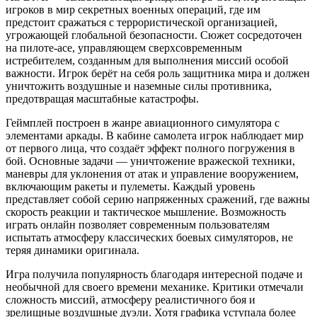
игроков в мир секретных военных операций, где им
предстоит сражаться с террористической организацией,
угрожающей глобальной безопасности. Сюжет сосредоточен
на пилоте-асе, управляющем сверхсовременным
истребителем, созданным для выполнения миссий особой
важности. Игрок берёт на себя роль защитника мира и должен
уничтожить воздушные и наземные силы противника,
предотвращая масштабные катастрофы.
Геймплей построен в жанре авиационного симулятора с
элементами аркады. В кабине самолета игрок наблюдает мир
от первого лица, что создаёт эффект полного погружения в
бой. Основные задачи — уничтожение вражеской техники,
маневры для уклонения от атак и управление вооружением,
включающим ракеты и пулеметы. Каждый уровень
представляет собой серию напряженных сражений, где важны
скорость реакции и тактическое мышление. Возможность
играть онлайн позволяет современным пользователям
испытать атмосферу классических боевых симуляторов, не
теряя динамики оригинала.
Игра получила популярность благодаря интересной подаче и
необычной для своего времени механике. Критики отмечали
сложность миссий, атмосферу реалистичного боя и
зрелищные воздушные дуэли. Хотя графика уступала более