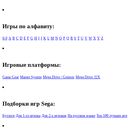
Игры по алфавиту:
0-9
A
B
C
D
E
F
G
H
I
J
K
L
M
N
O
P
Q
R
S
T
U
V
W
X
Y
Z
Игровые платформы:
Game Gear
Master System
Mega Drive / Genesis
Mega Drive 32X
Подборки игр Sega:
Бутлеги
Для 1-го игрока
Для 2-х игроков
На русском языке
Топ 100 лучших игр