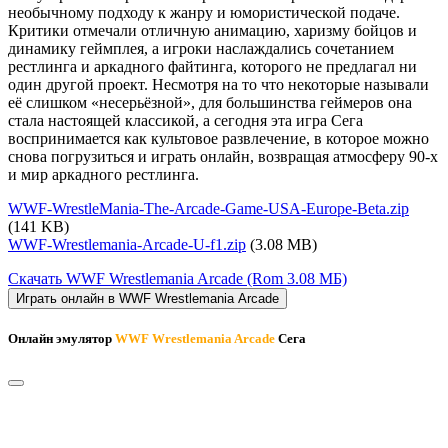
необычному подходу к жанру и юмористической подаче.
Критики отмечали отличную анимацию, харизму бойцов и
динамику геймплея, а игроки наслаждались сочетанием
рестлинга и аркадного файтинга, которого не предлагал ни
один другой проект. Несмотря на то что некоторые называли
её слишком «несерьёзной», для большинства геймеров она
стала настоящей классикой, а сегодня эта игра Сега
воспринимается как культовое развлечение, в которое можно
снова погрузиться и играть онлайн, возвращая атмосферу 90-х
и мир аркадного рестлинга.
WWF-WrestleMania-The-Arcade-Game-USA-Europe-Beta.zip
(141 KB)
WWF-Wrestlemania-Arcade-U-f1.zip
(3.08 MB)
Скачать WWF Wrestlemania Arcade
(Rom 3.08 МБ)
Играть онлайн в WWF Wrestlemania Arcade
Онлайн эмулятор
WWF Wrestlemania Arcade
Сега