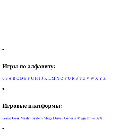
Игры по алфавиту:
0-9
A
B
C
D
E
F
G
H
I
J
K
L
M
N
O
P
Q
R
S
T
U
V
W
X
Y
Z
Игровые платформы:
Game Gear
Master System
Mega Drive / Genesis
Mega Drive 32X