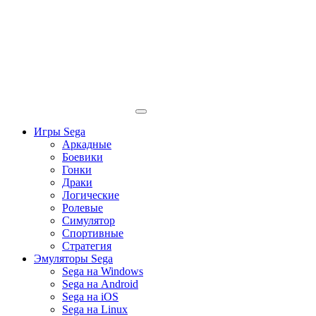
Игры Sega
Аркадные
Боевики
Гонки
Драки
Логические
Ролевые
Симулятор
Спортивные
Стратегия
Эмуляторы Sega
Sega на Windows
Sega на Android
Sega на iOS
Sega на Linux