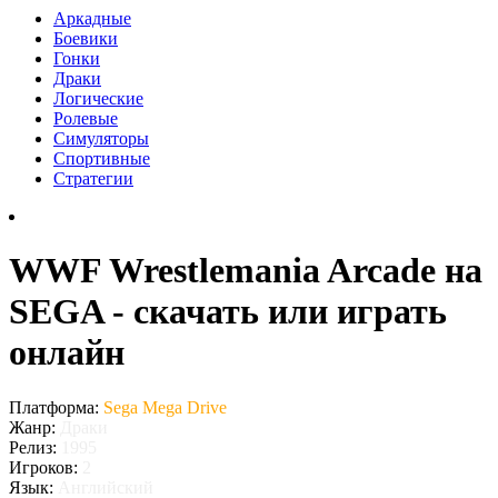
Аркадные
Боевики
Гонки
Драки
Логические
Ролевые
Симуляторы
Спортивные
Стратегии
WWF Wrestlemania Arcade на
SEGA - скачать или играть
онлайн
Платформа:
Sega Mega Drive
Жанр:
Драки
Релиз:
1995
Игроков:
2
Язык:
Английский