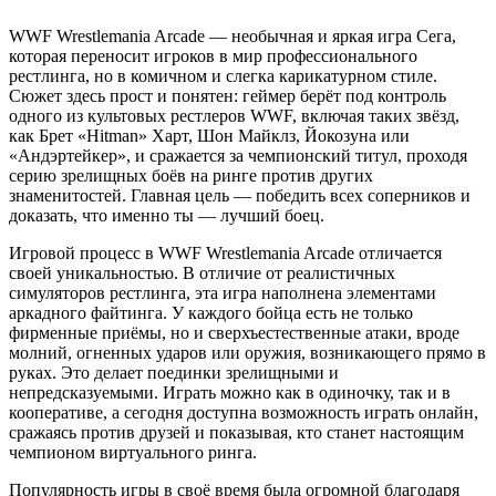
WWF Wrestlemania Arcade — необычная и яркая игра Сега,
которая переносит игроков в мир профессионального
рестлинга, но в комичном и слегка карикатурном стиле.
Сюжет здесь прост и понятен: геймер берёт под контроль
одного из культовых рестлеров WWF, включая таких звёзд,
как Брет «Hitman» Харт, Шон Майклз, Йокозуна или
«Андэртейкер», и сражается за чемпионский титул, проходя
серию зрелищных боёв на ринге против других
знаменитостей. Главная цель — победить всех соперников и
доказать, что именно ты — лучший боец.
Игровой процесс в WWF Wrestlemania Arcade отличается
своей уникальностью. В отличие от реалистичных
симуляторов рестлинга, эта игра наполнена элементами
аркадного файтинга. У каждого бойца есть не только
фирменные приёмы, но и сверхъестественные атаки, вроде
молний, огненных ударов или оружия, возникающего прямо в
руках. Это делает поединки зрелищными и
непредсказуемыми. Играть можно как в одиночку, так и в
кооперативе, а сегодня доступна возможность играть онлайн,
сражаясь против друзей и показывая, кто станет настоящим
чемпионом виртуального ринга.
Популярность игры в своё время была огромной благодаря