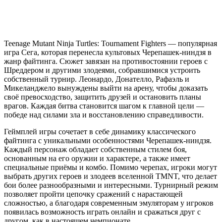
Teenage Mutant Ninja Turtles: Tournament Fighters — популярная
игра Сега, которая перенесла культовых Черепашек-ниндзя в
жанр файтинга. Сюжет завязан на противостоянии героев с
Шреддером и другими злодеями, собравшимися устроить
собственный турнир. Леонардо, Донателло, Рафаэль и
Микеланджело вынуждены выйти на арену, чтобы доказать
своё превосходство, защитить друзей и остановить планы
врагов. Каждая битва становится шагом к главной цели —
победе над силами зла и восстановлению справедливости.
Геймплей игры сочетает в себе динамику классического
файтинга с уникальными особенностями Черепашек-ниндзя.
Каждый персонаж обладает собственным стилем боя,
основанным на его оружии и характере, а также имеет
специальные приёмы и комбо. Помимо черепах, игроки могут
выбрать других героев и злодеев вселенной TMNT, что делает
бои более разнообразными и интересными. Турнирный режим
позволяет пройти цепочку сражений с нарастающей
сложностью, а благодаря современным эмуляторам у игроков
появилась возможность играть онлайн и сражаться друг с
другом, как в настоящем чемпионате.