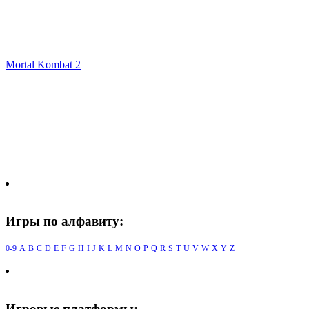
Mortal Kombat 2
Игры по алфавиту:
0-9
A
B
C
D
E
F
G
H
I
J
K
L
M
N
O
P
Q
R
S
T
U
V
W
X
Y
Z
Игровые платформы: