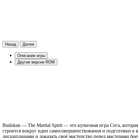
Назад
Далее
Описание игры
Другие версии ROM
Budokan — The Martial Spirit — это культовая игра Сега, кото
строится вокруг идеи самосовершенствования и подготовки к 
дисциплинами и доказать своё мастерство перед мастерами бое