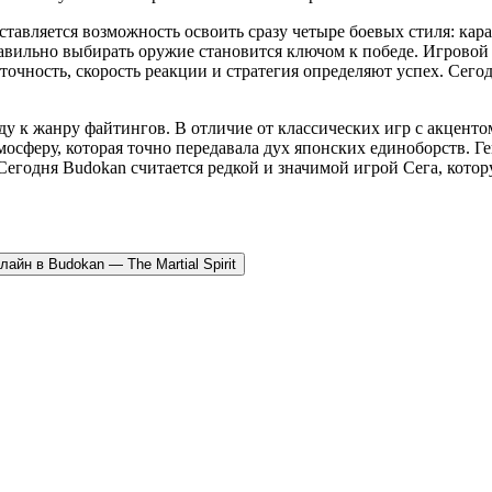
авляется возможность освоить сразу четыре боевых стиля: карат
авильно выбирать оружие становится ключом к победе. Игровой 
точность, скорость реакции и стратегия определяют успех. Сего
у к жанру файтингов. В отличие от классических игр с акценто
осферу, которая точно передавала дух японских единоборств. Ге
егодня Budokan считается редкой и значимой игрой Сега, котор
лайн в Budokan — The Martial Spirit