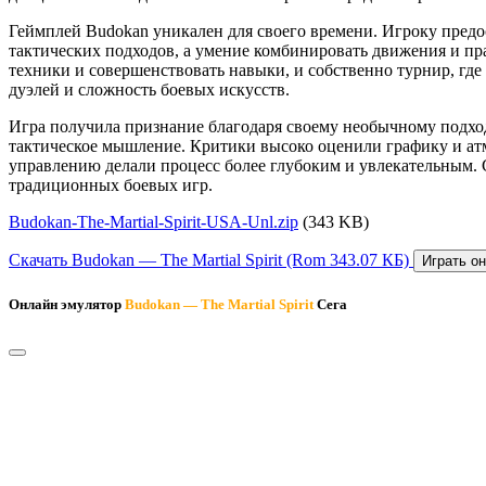
Геймплей Budokan уникален для своего времени. Игроку предост
тактических подходов, а умение комбинировать движения и пр
техники и совершенствовать навыки, и собственно турнир, где 
дуэлей и сложность боевых искусств.
Игра получила признание благодаря своему необычному подход
тактическое мышление. Критики высоко оценили графику и атм
управлению делали процесс более глубоким и увлекательным. С
традиционных боевых игр.
Budokan-The-Martial-Spirit-USA-Unl.zip
(343 KB)
Скачать Budokan — The Martial Spirit
(Rom 343.07 КБ)
Играть он
Онлайн эмулятор
Budokan — The Martial Spirit
Сега