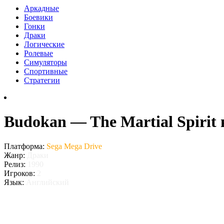
Аркадные
Боевики
Гонки
Драки
Логические
Ролевые
Симуляторы
Спортивные
Стратегии
Budokan — The Martial Spirit
Платформа:
Sega Mega Drive
Жанр:
Драки
Релиз:
1990
Игроков:
2
Язык:
Английский