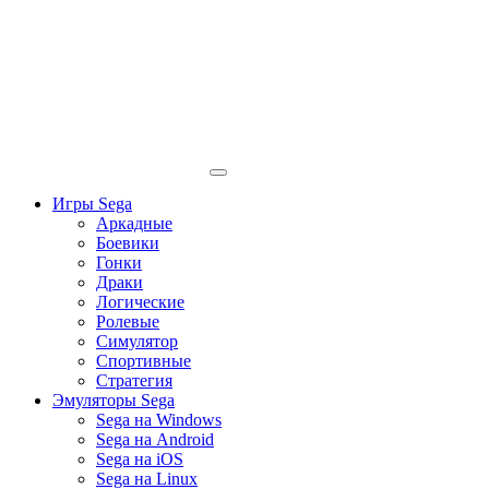
Игры Sega
Аркадные
Боевики
Гонки
Драки
Логические
Ролевые
Симулятор
Спортивные
Стратегия
Эмуляторы Sega
Sega на Windows
Sega на Android
Sega на iOS
Sega на Linux