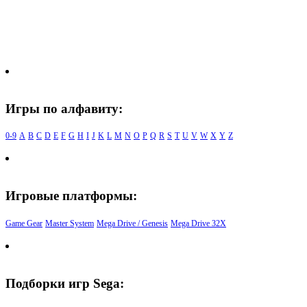
Игры по алфавиту:
0-9
A
B
C
D
E
F
G
H
I
J
K
L
M
N
O
P
Q
R
S
T
U
V
W
X
Y
Z
Игровые платформы:
Game Gear
Master System
Mega Drive / Genesis
Mega Drive 32X
Подборки игр Sega: