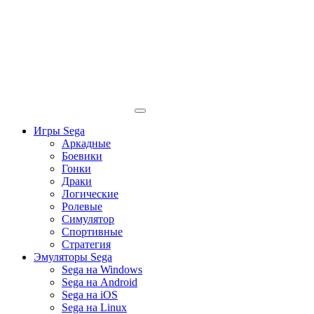
Игры Sega
Аркадные
Боевики
Гонки
Драки
Логические
Ролевые
Симулятор
Спортивные
Стратегия
Эмуляторы Sega
Sega на Windows
Sega на Android
Sega на iOS
Sega на Linux