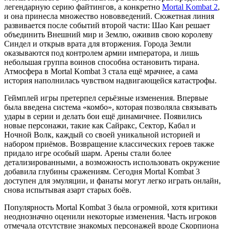
легендарную серию файтингов, а конкретно
Mortal Kombat 2
,
и она принесла множество нововведений. Сюжетная линия
развивается после событий второй части: Шао Кан решает
объединить Внешний мир и Землю, оживив свою королеву
Синдел и открыв врата для вторжения. Города Земли
оказываются под контролем армии императора, и лишь
небольшая группа воинов способна остановить тирана.
Атмосфера в Mortal Kombat 3 стала ещё мрачнее, а сама
история наполнилась чувством надвигающейся катастрофы.
Геймплей игры претерпел серьёзные изменения. Впервые
была введена система «комбо», которая позволяла связывать
удары в серии и делать бои ещё динамичнее. Появились
новые персонажи, такие как Сайракс, Сектор, Кабал и
Ночной Волк, каждый со своей уникальной историей и
набором приёмов. Возвращение классических героев также
придало игре особый шарм. Арены стали более
детализированными, а возможность использовать окружение
добавила глубины сражениям. Сегодня Mortal Kombat 3
доступен для эмуляции, и фанаты могут легко играть онлайн,
снова испытывая азарт старых боёв.
Популярность Mortal Kombat 3 была огромной, хотя критики
неоднозначно оценили некоторые изменения. Часть игроков
отмечала отсутствие знакомых персонажей вроде Скорпиона