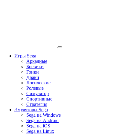
Игры Sega
Аркадные
Боевики
Гонки
Драки
Логические
Ролевые
Симулятор
Спортивные
Стратегия
Эмуляторы Sega
Sega на Windows
Sega на Android
Sega на iOS
Sega на Linux