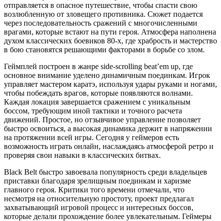
отправляется в опасное путешествие, чтобы спасти свою
возлюбленную от зловещего противника. Сюжет подается
через последовательность сражений с многочисленными
врагами, которые встают на пути героя. Атмосфера наполнена
духом классических боевиков 80-х, где храбрость и мастерство
в бою становятся решающими факторами в борьбе со злом.
Геймплей построен в жанре side-scrolling beat’em up, где
основное внимание уделено динамичным поединкам. Игрок
управляет мастером каратэ, используя удары руками и ногами,
чтобы побеждать врагов, которые появляются волнами.
Каждая локация завершается сражением с уникальным
боссом, требующим иной тактики и точного расчета
движений. Простое, но отзывчивое управление позволяет
быстро освоиться, а высокая динамика держит в напряжении
на протяжении всей игры. Сегодня у геймеров есть
возможность играть онлайн, наслаждаясь атмосферой ретро и
проверяя свои навыки в классических битвах.
Black Belt быстро завоевала популярность среди владельцев
приставки благодаря зрелищным поединкам и харизме
главного героя. Критики того времени отмечали, что
несмотря на относительную простоту, проект предлагал
захватывающий игровой процесс и интересных боссов,
которые делали прохождение более увлекательным. Геймеры