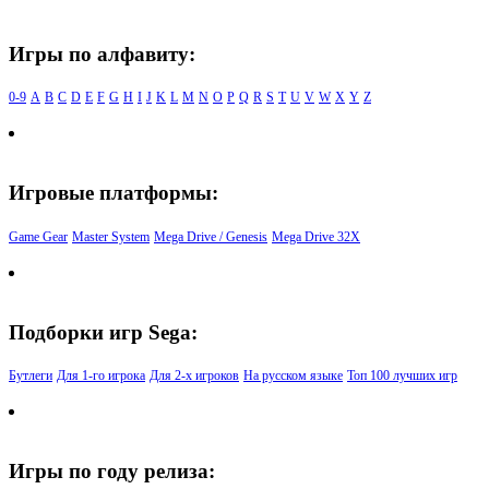
Игры по алфавиту:
0-9
A
B
C
D
E
F
G
H
I
J
K
L
M
N
O
P
Q
R
S
T
U
V
W
X
Y
Z
Игровые платформы:
Game Gear
Master System
Mega Drive / Genesis
Mega Drive 32X
Подборки игр Sega:
Бутлеги
Для 1-го игрока
Для 2-х игроков
На русском языке
Топ 100 лучших игр
Игры по году релиза: