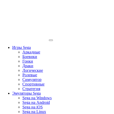
Игры Sega
Аркадные
Боевики
Гонки
Драки
Логические
Ролевые
Симулятор
Спортивные
Стратегия
Эмуляторы Sega
Sega на Windows
Sega на Android
Sega на iOS
Sega на Linux