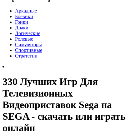
Аркадные
Боевики
Гонки
Драки
Логические
Ролевые
Симуляторы
Спортивные
Стратегии
330 Лучших Игр Для
Телевизионных
Видеоприставок Sega на
SEGA - скачать или играть
онлайн