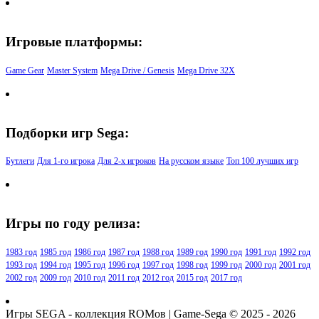
Игровые платформы:
Game Gear
Master System
Mega Drive / Genesis
Mega Drive 32X
Подборки игр Sega:
Бутлеги
Для 1-го игрока
Для 2-х игроков
На русском языке
Топ 100 лучших игр
Игры по году релиза:
1983 год
1985 год
1986 год
1987 год
1988 год
1989 год
1990 год
1991 год
1992 год
1993 год
1994 год
1995 год
1996 год
1997 год
1998 год
1999 год
2000 год
2001 год
2002 год
2009 год
2010 год
2011 год
2012 год
2015 год
2017 год
Игры SEGA - коллекция ROMов | Game-Sega © 2025 - 2026