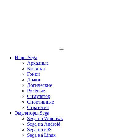
Игры Sega
Аркадные
Боевики
Гонки
Драки
Логические
Ролевые
Симулятор
Спортивные
Стратегия
Эмуляторы Sega
Sega на Windows
Sega на Android
Sega на iOS
Sega на Linux