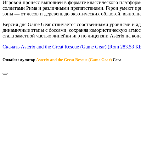
Игровой процесс выполнен в формате классического платформ
солдатами Рима и различными препятствиями. Герои умеют пры
зоны — от лесов и деревень до экзотических областей, выпол
Версия для Game Gear отличается собственными уровнями и ад
динамичные этапы с боссами, сохраняя юмористическую атмосфе
стала заметной частью линейки игр по лицензии Asterix на конс
Скачать Asterix and the Great Rescue (Game Gear)
(Rom 283.53 КБ
Онлайн эмулятор
Asterix and the Great Rescue (Game Gear)
Сега