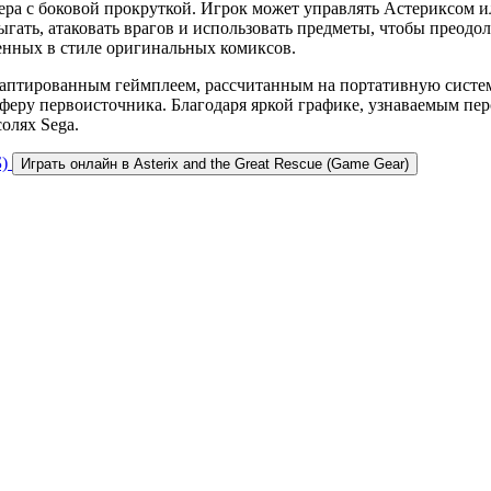
ера с боковой прокруткой. Игрок может управлять Астериксом 
гать, атаковать врагов и использовать предметы, чтобы преод
ненных в стиле оригинальных комиксов.
аптированным геймплеем, рассчитанным на портативную систему
ру первоисточника. Благодаря яркой графике, узнаваемым персо
олях Sega.
)
Играть онлайн в Asterix and the Great Rescue (Game Gear)