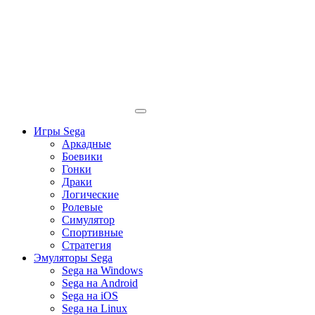
Игры Sega
Аркадные
Боевики
Гонки
Драки
Логические
Ролевые
Симулятор
Спортивные
Стратегия
Эмуляторы Sega
Sega на Windows
Sega на Android
Sega на iOS
Sega на Linux