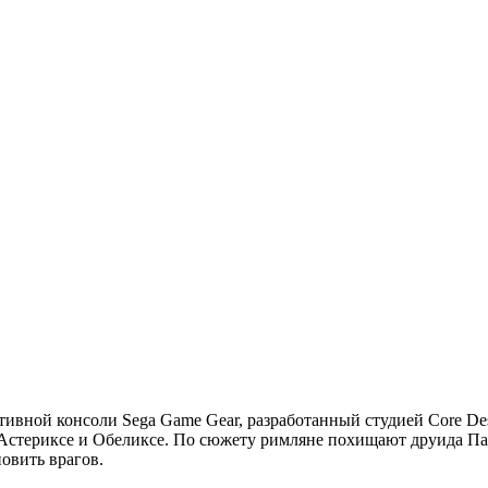
ативной консоли Sega Game Gear, разработанный студией Core De
Астериксе и Обеликсе. По сюжету римляне похищают друида Пан
овить врагов.