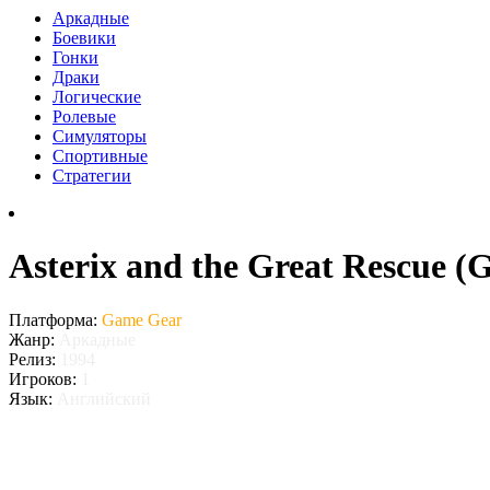
Аркадные
Боевики
Гонки
Драки
Логические
Ролевые
Симуляторы
Спортивные
Стратегии
Asterix and the Great Rescue 
Платформа:
Game Gear
Жанр:
Аркадные
Релиз:
1994
Игроков:
1
Язык:
Английский