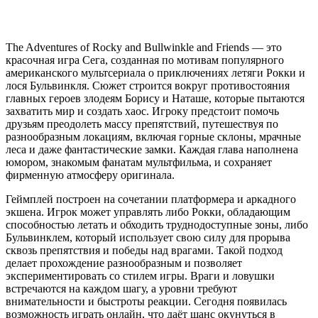
The Adventures of Rocky and Bullwinkle and Friends — это
красочная игра Сега, созданная по мотивам популярного
американского мультсериала о приключениях летяги Рокки и
лося Бульвинкля. Сюжет строится вокруг противостояния
главных героев злодеям Борису и Наташе, которые пытаются
захватить мир и создать хаос. Игроку предстоит помочь
друзьям преодолеть массу препятствий, путешествуя по
разнообразным локациям, включая горные склоны, мрачные
леса и даже фантастические замки. Каждая глава наполнена
юмором, знакомым фанатам мультфильма, и сохраняет
фирменную атмосферу оригинала.
Геймплей построен на сочетании платформера и аркадного
экшена. Игрок может управлять либо Рокки, обладающим
способностью летать и обходить труднодоступные зоны, либо
Бульвинклем, который использует свою силу для прорыва
сквозь препятствия и победы над врагами. Такой подход
делает прохождение разнообразным и позволяет
экспериментировать со стилем игры. Враги и ловушки
встречаются на каждом шагу, а уровни требуют
внимательности и быстроты реакции. Сегодня появилась
возможность играть онлайн, что даёт шанс окунуться в