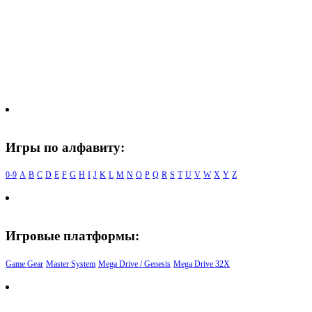
Игры по алфавиту:
0-9
A
B
C
D
E
F
G
H
I
J
K
L
M
N
O
P
Q
R
S
T
U
V
W
X
Y
Z
Игровые платформы:
Game Gear
Master System
Mega Drive / Genesis
Mega Drive 32X