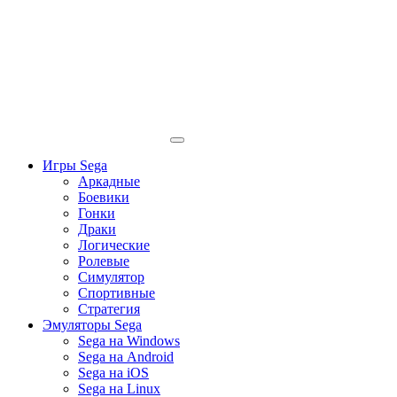
Игры Sega
Аркадные
Боевики
Гонки
Драки
Логические
Ролевые
Симулятор
Спортивные
Стратегия
Эмуляторы Sega
Sega на Windows
Sega на Android
Sega на iOS
Sega на Linux