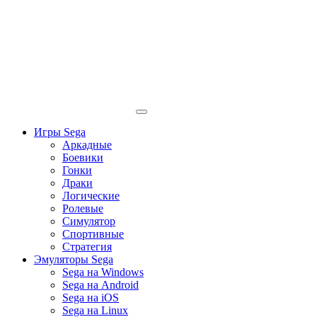
Игры Sega
Аркадные
Боевики
Гонки
Драки
Логические
Ролевые
Симулятор
Спортивные
Стратегия
Эмуляторы Sega
Sega на Windows
Sega на Android
Sega на iOS
Sega на Linux