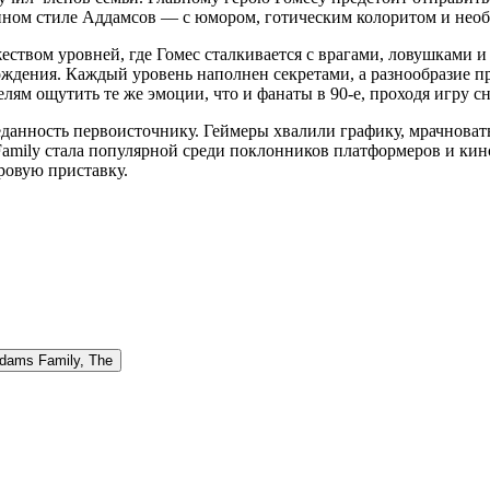
енном стиле Аддамсов — с юмором, готическим колоритом и не
ством уровней, где Гомес сталкивается с врагами, ловушками и
ждения. Каждый уровень наполнен секретами, а разнообразие п
ям ощутить те же эмоции, что и фанаты в 90-е, проходя игру сн
данность первоисточнику. Геймеры хвалили графику, мрачноват
Family стала популярной среди поклонников платформеров и кин
ровую приставку.
dams Family, The