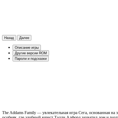
Назад
Далее
Описание игры
Другие версии ROM
Пароли и подсказки
The Addams Family — увлекательная игра Сега, основанная на
особняк, где злобный юрист Талли Алфорд захватил дом и разл