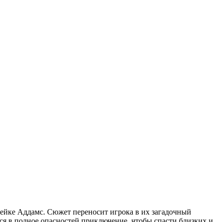
мейке Аддамс. Сюжет переносит игрока в их загадочный
ся в полное опасностей приключение, чтобы спасти близких и