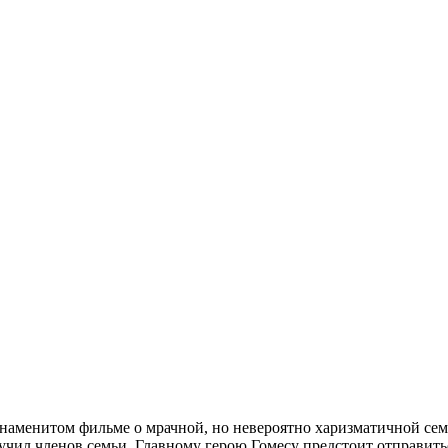
 знаменитом фильме о мрачной, но невероятно харизматичной се
учил членов семьи. Главному герою Гомесу предстоит отправить