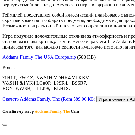
вернуть семейное гнездо. Атмосфера игры выдержана в фирм
Геймплей представляет собой классический платформер с множе
скрытые комнаты и собирать предметы, необходимые для прохо
Возможность играть онлайн позволяет современным пользовател
Игра получила положительные отклики за атмосферность и пре
этапов вызывала критику. Тем не менее игра Сега The Addams 
примером того, как можно перенести культовую историю на иг
Addams-Family-The-USA-Europe.zip
(588 KB)
Коды:
?1H1T,
?&91Z,
V&S1H,
VDHK4,
VLKKV,
V&S1H,
&1YK4,
LG#9P,
L?SR4,
B9SR7,
BGY1F,
?Z9B,
LLJ9#,
BLH1S.
Скачать Addams Family, The
(Rom 589.06 КБ)
Играть онлайн в Ad
Онлайн эмулятор
Addams Family, The
Сега