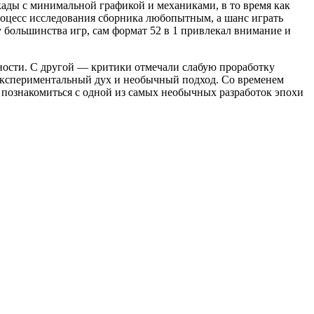
кады с минимальной графикой и механиками, в то время как
роцесс исследования сборника любопытным, а шанс играть
у большинства игр, сам формат 52 в 1 привлекал внимание и
бности. С другой — критики отмечали слабую проработку
 экспериментальный дух и необычный подход. Со временем
ет познакомиться с одной из самых необычных разработок эпохи