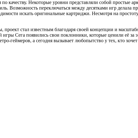
 по качеству. Некоторые уровни представляли собой простые ар
иль. Возможность переключаться между десятками игр делала п
бходимости искать оригинальные картриджи. Несмотря на простот
ы, проект стал известным благодаря своей концепции и масшта
ой игры Сега появились свои поклонники, которые ценили её за
ретро-геймеров, а сегодня вызывает любопытство у тех, кто хоч