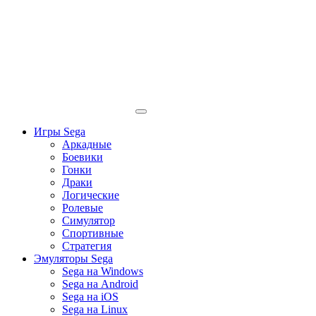
Игры Sega
Аркадные
Боевики
Гонки
Драки
Логические
Ролевые
Симулятор
Спортивные
Стратегия
Эмуляторы Sega
Sega на Windows
Sega на Android
Sega на iOS
Sega на Linux