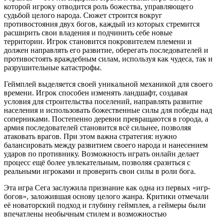
которой игроку отводится роль божества, управляющего
судьбой целого народа. Сюжет строится вокруг
противостояния двух богов, каждый из которых стремится
расширить свои владения и подчинить себе новые
территории. Игрок становится покровителем племени и
должен направлять его развитие, оберегать последователей и
противостоять враждебным силам, используя как чудеса, так и
разрушительные катастрофы.
Геймплей выделяется своей уникальной механикой для своего
времени. Игрок способен изменять ландшафт, создавая
условия для строительства поселений, направлять развитие
населения и использовать божественные силы для победы над
соперниками. Постепенно деревни превращаются в города, а
армия последователей становится всё сильнее, позволяя
атаковать врагов. При этом важна стратегия: нужно
балансировать между развитием своего народа и нанесением
ударов по противнику. Возможность играть онлайн делает
процесс ещё более увлекательным, позволяя сразиться с
реальными игроками и проверить свои силы в роли бога.
Эта игра Сега заслужила признание как одна из первых «игр-
богов», заложившая основу целого жанра. Критики отмечали
её новаторский подход и глубину геймплея, а геймеры были
впечатлены необычным стилем и возможностью