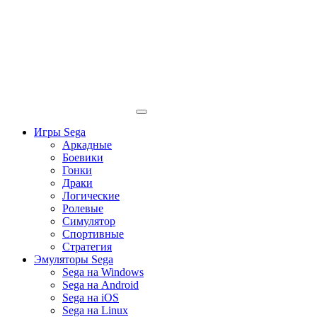
Игры Sega
Аркадные
Боевики
Гонки
Драки
Логические
Ролевые
Симулятор
Спортивные
Стратегия
Эмуляторы Sega
Sega на Windows
Sega на Android
Sega на iOS
Sega на Linux