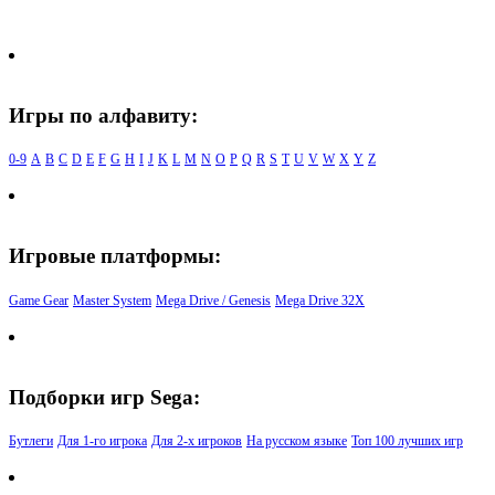
Игры по алфавиту:
0-9
A
B
C
D
E
F
G
H
I
J
K
L
M
N
O
P
Q
R
S
T
U
V
W
X
Y
Z
Игровые платформы:
Game Gear
Master System
Mega Drive / Genesis
Mega Drive 32X
Подборки игр Sega:
Бутлеги
Для 1-го игрока
Для 2-х игроков
На русском языке
Топ 100 лучших игр