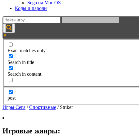
Sega на Mac OS
Коды и пароли
Exact matches only
Search in title
Search in content
post
Игры Сега
/
Спортивные
/
Striker
Игровые жанры: