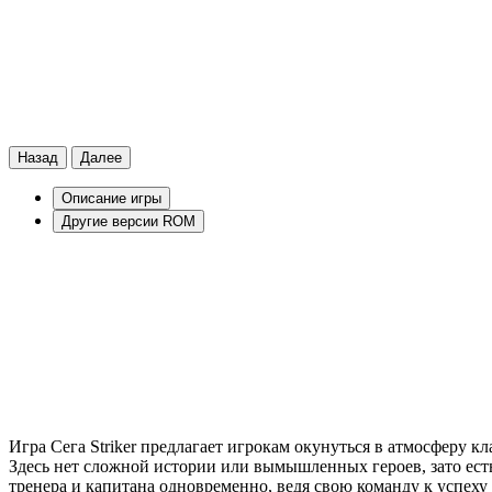
Назад
Далее
Описание игры
Другие версии ROM
Игра Сега Striker предлагает игрокам окунуться в атмосферу 
Здесь нет сложной истории или вымышленных героев, зато есть
тренера и капитана одновременно, ведя свою команду к успеху