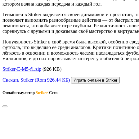
котором важна каждая передача и каждый гол.
Геймплей в Striker выделяется своей динамикой и простотой, 
позволяет выполнять разнообразные действия — от быстрых п
чемпионаты, что добавляет игре глубины. Реалистичность пов
соревнуясь с друзьями и доказывая своё мастерство в виртуаль
Популярность Striker в своё время была высокой, особенно ср
футбола, что выделяло её среди аналогов. Критики позитивно 
лёгкость в освоении и возможность часами наслаждаться футбо
миллионов, и до сих пор вызывает интерес у любителей ретро-
Striker-E-M5-f1.zip
(926 KB)
Скачать Striker
(Rom 926.44 КБ)
Играть онлайн в Striker
Онлайн эмулятор
Striker
Сега