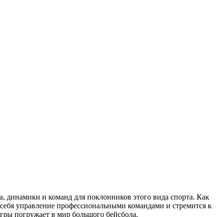
а, динамики и команд для поклонников этого вида спорта. Как
на себя управление профессиональными командами и стремится к
игры погружает в мир большого бейсбола.