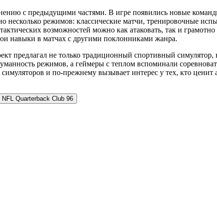
авнению с предыдущими частями. В игре появились новые коман
но несколько режимов: классические матчи, тренировочные испы
 тактических возможностей можно как атаковать, так и грамотно
свои навыки в матчах с другими поклонниками жанра.
роект предлагал не только традиционный спортивный симулятор,
уманность режимов, а геймеры с теплом вспоминали соревноват
х симуляторов и по-прежнему вызывает интерес у тех, кто цени
 NFL Quarterback Club 96