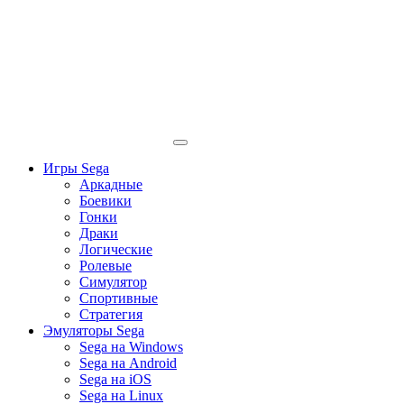
Игры Sega
Аркадные
Боевики
Гонки
Драки
Логические
Ролевые
Симулятор
Спортивные
Стратегия
Эмуляторы Sega
Sega на Windows
Sega на Android
Sega на iOS
Sega на Linux