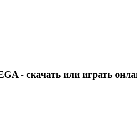
EGA - скачать или играть онл