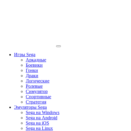
Игры Sega
Аркадные
Боевики
Гонки
Драки
Логические
Ролевые
Симулятор
Спортивные
Стратегия
Эмуляторы Sega
Sega на Windows
Sega на Android
Sega на iOS
Sega на Linux