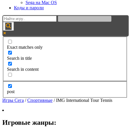
Sega на Mac OS
Коды и пароли
Exact matches only
Search in title
Search in content
post
Игры Сега
/
Спортивные
/
IMG International Tour Tennis
Игровые жанры: