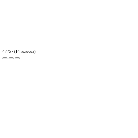
4.4/5 - (14 голосов)