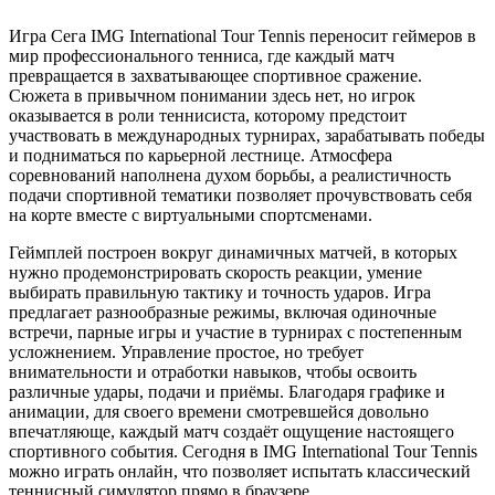
Игра Сега IMG International Tour Tennis переносит геймеров в
мир профессионального тенниса, где каждый матч
превращается в захватывающее спортивное сражение.
Сюжета в привычном понимании здесь нет, но игрок
оказывается в роли теннисиста, которому предстоит
участвовать в международных турнирах, зарабатывать победы
и подниматься по карьерной лестнице. Атмосфера
соревнований наполнена духом борьбы, а реалистичность
подачи спортивной тематики позволяет прочувствовать себя
на корте вместе с виртуальными спортсменами.
Геймплей построен вокруг динамичных матчей, в которых
нужно продемонстрировать скорость реакции, умение
выбирать правильную тактику и точность ударов. Игра
предлагает разнообразные режимы, включая одиночные
встречи, парные игры и участие в турнирах с постепенным
усложнением. Управление простое, но требует
внимательности и отработки навыков, чтобы освоить
различные удары, подачи и приёмы. Благодаря графике и
анимации, для своего времени смотревшейся довольно
впечатляюще, каждый матч создаёт ощущение настоящего
спортивного события. Сегодня в IMG International Tour Tennis
можно играть онлайн, что позволяет испытать классический
теннисный симулятор прямо в браузере.