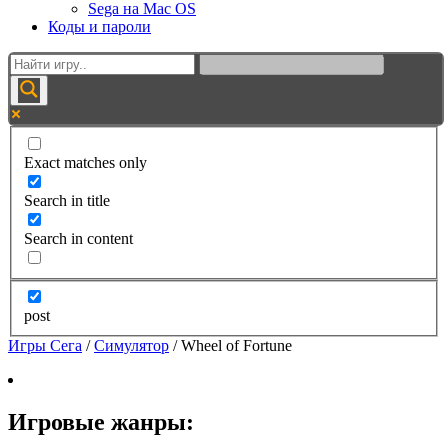
Sega на Mac OS
Коды и пароли
Exact matches only
Search in title
Search in content
post
Игры Сега
/
Симулятор
/
Wheel of Fortune
Игровые жанры: