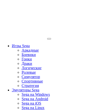
Игры Sega
Аркадные
Боевики
Гонки
Драки
Логические
Ролевые
Симулятор
Спортивные
Стратегия
Эмуляторы Sega
Sega на Windows
Sega на Android
Sega на iOS
Sega на Linux