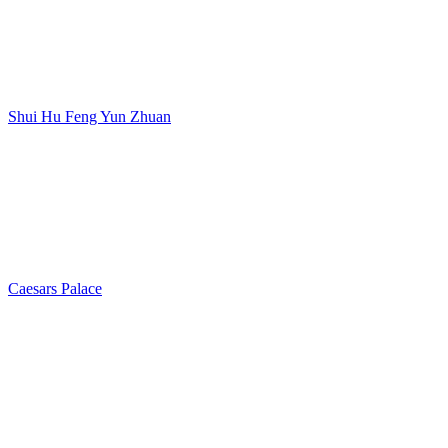
Shui Hu Feng Yun Zhuan
Caesars Palace