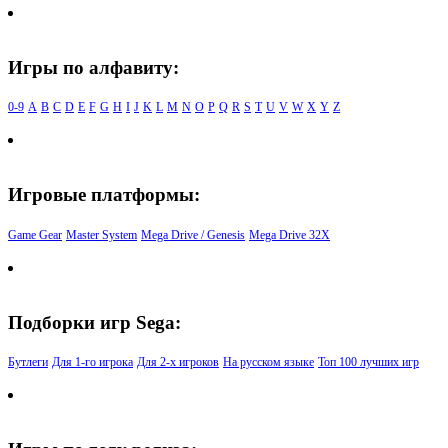
Игры по алфавиту:
0-9
A
B
C
D
E
F
G
H
I
J
K
L
M
N
O
P
Q
R
S
T
U
V
W
X
Y
Z
Игровые платформы:
Game Gear
Master System
Mega Drive / Genesis
Mega Drive 32X
Подборки игр Sega:
Бутлеги
Для 1-го игрока
Для 2-х игроков
На русском языке
Топ 100 лучших игр