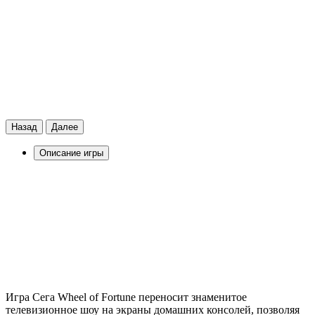
Назад
Далее
Описание игры
Игра Сега Wheel of Fortune переносит знаменитое
телевизионное шоу на экраны домашних консолей, позволяя