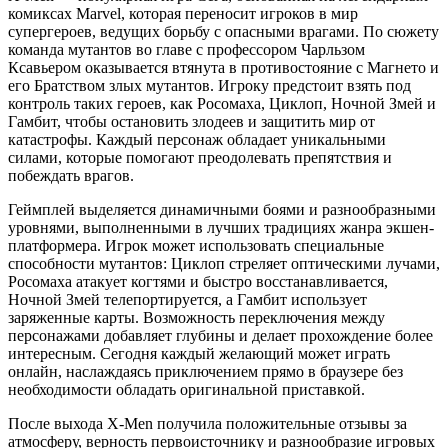
комиксах Marvel, которая переносит игроков в мир
супергероев, ведущих борьбу с опасными врагами. По сюжету
команда мутантов во главе с профессором Чарльзом
Ксавьером оказывается втянута в противостояние с Магнето и
его Братством злых мутантов. Игроку предстоит взять под
контроль таких героев, как Росомаха, Циклоп, Ночной Змей и
Гамбит, чтобы остановить злодеев и защитить мир от
катастрофы. Каждый персонаж обладает уникальными
силами, которые помогают преодолевать препятствия и
побеждать врагов.
Геймплей выделяется динамичными боями и разнообразными
уровнями, выполненными в лучших традициях жанра экшен-
платформера. Игрок может использовать специальные
способности мутантов: Циклоп стреляет оптическими лучами,
Росомаха атакует когтями и быстро восстанавливается,
Ночной Змей телепортируется, а Гамбит использует
заряженные карты. Возможность переключения между
персонажами добавляет глубины и делает прохождение более
интересным. Сегодня каждый желающий может играть
онлайн, наслаждаясь приключением прямо в браузере без
необходимости обладать оригинальной приставкой.
После выхода X-Men получила положительные отзывы за
атмосферу, верность первоисточнику и разнообразие игровых