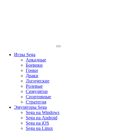
Игры Sega
Аркадные
Боевики
Гонки
Драки
Логические
Ролевые
Симулятор
Спортивные
Стратегия
Эмуляторы Sega
Sega на Windows
Sega на Android
Sega на iOS
Sega на Linux