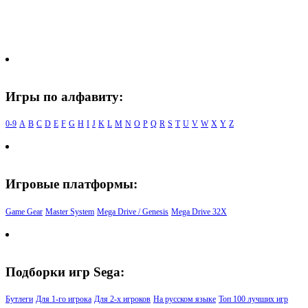
Игры по алфавиту:
0-9
A
B
C
D
E
F
G
H
I
J
K
L
M
N
O
P
Q
R
S
T
U
V
W
X
Y
Z
Игровые платформы:
Game Gear
Master System
Mega Drive / Genesis
Mega Drive 32X
Подборки игр Sega:
Бутлеги
Для 1-го игрока
Для 2-х игроков
На русском языке
Топ 100 лучших игр