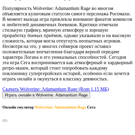
Популярность Wolverine: Adamantium Rage во многом
объясняется культовым статусом самого персонажа Росомахи.
В момент выхода игра привлекла внимание фанатов комиксов
и любителей динамичных боевиков. Критики отмечали
стильную графику, мрачную атмосферу и хорошую
проработку боевых приёмов, однако указывали и на высокую
сложность, которая могла отпугнуть неопытных игроков.
Несмотря на это, у многих геймеров проект оставил
положительные впечатления благодаря верной передаче
характера Логана и его уникальных способностей. Сегодня
эта игра Сега воспринимается как атмосферный и хардкорный
ретро-экшен, который стоит попробовать каждому
поклоннику супергеройских историй, особенно если хочется
играть онлайн и окунуться в классику девяностых.
Скачать Wolverine: Adamantium Rage
(Rom 1.15 МБ)
Играть онлайн в Wolverine: Adamantium Rage
Онлайн эмулятор
Wolverine: Adamantium Rage
Сега