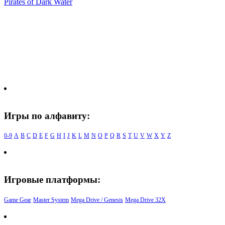
Pirates of Dark Water
Игры по алфавиту:
0-9
A
B
C
D
E
F
G
H
I
J
K
L
M
N
O
P
Q
R
S
T
U
V
W
X
Y
Z
Игровые платформы:
Game Gear
Master System
Mega Drive / Genesis
Mega Drive 32X