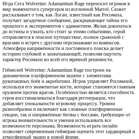
Игра Сега Wolverine: Adamantium Rage переносит игроков в
мир знаменитого супергероя из вселенной Marvel. Сюжет
рассказывает о том, как Логан, известный как Росомаха,
получает загадочное сообщение, раскрывающее тайны его
прошлого и экспериментов с адамантием. Желая докопаться
до истины и узнать, кто стоит за этими событиями, герой
отправляется в опасное путешествие, полное сражений с
врагами и встреч с другими персонажами из комиксов.
Атмосфера напряжённости и постоянного поиска делает
историю глубокой и захватывающей, позволяя ощутить
характер Росомахи во всей его мрачной решимости.
Геймплей Wolverine: Adamantium Rage построен на
динамичном платформенном экшене с элементами
рукопашных боёв и акробатики. Игрок управляет Росомахой,
используя его знаменитые когти, которые становятся главным
оружием против врагов. Особенностью является способность
героя восстанавливаться благодаря регенерации, что
добавляет уникальности игровому процессу. Уровни
разнообразны и включают как сложные платформенные
секции, так и напряжённые битвы с боссами, требующие от
игрока внимательности и умения использовать все
возможности персонажа. Возможность играть онлайн
позволяет современным геймерам оценить этот хардкорный и
атмосферный экшен в новой форме.