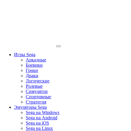
Игры Sega
Аркадные
Боевики
Гонки
Драки
Логические
Ролевые
Симулятор
Спортивные
Стратегия
Эмуляторы Sega
Sega на Windows
Sega на Android
Sega на iOS
Sega на Linux