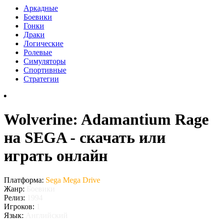
Аркадные
Боевики
Гонки
Драки
Логические
Ролевые
Симуляторы
Спортивные
Стратегии
Wolverine: Adamantium Rage
на SEGA - скачать или
играть онлайн
Платформа:
Sega Mega Drive
Жанр:
Боевики
Релиз:
1994
Игроков:
1
Язык:
Английский