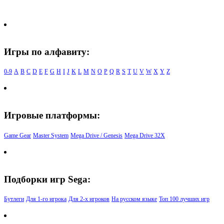
Игры по алфавиту:
0-9
A
B
C
D
E
F
G
H
I
J
K
L
M
N
O
P
Q
R
S
T
U
V
W
X
Y
Z
Игровые платформы:
Game Gear
Master System
Mega Drive / Genesis
Mega Drive 32X
Подборки игр Sega:
Бутлеги
Для 1-го игрока
Для 2-х игроков
На русском языке
Топ 100 лучших игр