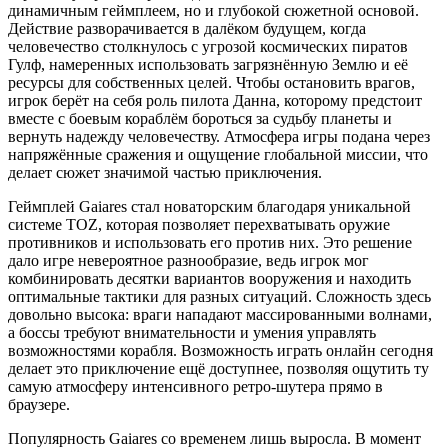
динамичным геймплеем, но и глубокой сюжетной основой.
Действие разворачивается в далёком будущем, когда
человечество столкнулось с угрозой космических пиратов
Гулф, намеренных использовать загрязнённую Землю и её
ресурсы для собственных целей. Чтобы остановить врагов,
игрок берёт на себя роль пилота Данна, которому предстоит
вместе с боевым кораблём бороться за судьбу планеты и
вернуть надежду человечеству. Атмосфера игры подана через
напряжённые сражения и ощущение глобальной миссии, что
делает сюжет значимой частью приключения.
Геймплей Gaiares стал новаторским благодаря уникальной
системе TOZ, которая позволяет перехватывать оружие
противников и использовать его против них. Это решение
дало игре невероятное разнообразие, ведь игрок мог
комбинировать десятки вариантов вооружения и находить
оптимальные тактики для разных ситуаций. Сложность здесь
довольно высока: враги нападают массированными волнами,
а боссы требуют внимательности и умения управлять
возможностями корабля. Возможность играть онлайн сегодня
делает это приключение ещё доступнее, позволяя ощутить ту
самую атмосферу интенсивного ретро-шутера прямо в
браузере.
Популярность Gaiares со временем лишь выросла. В момент