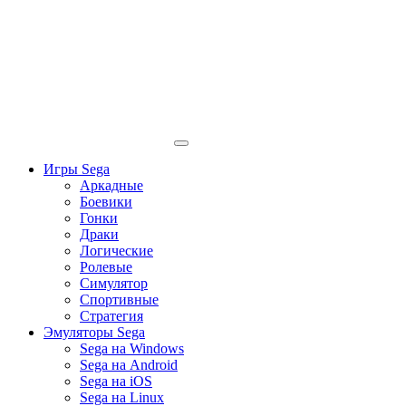
Игры Sega
Аркадные
Боевики
Гонки
Драки
Логические
Ролевые
Симулятор
Спортивные
Стратегия
Эмуляторы Sega
Sega на Windows
Sega на Android
Sega на iOS
Sega на Linux