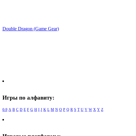
Double Dragon (Game Gear)
Игры по алфавиту:
0-9
A
B
C
D
E
F
G
H
I
J
K
L
M
N
O
P
Q
R
S
T
U
V
W
X
Y
Z