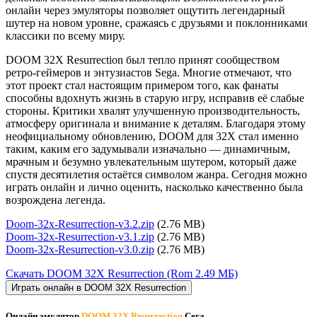
онлайн через эмуляторы позволяет ощутить легендарный
шутер на новом уровне, сражаясь с друзьями и поклонниками
классики по всему миру.
DOOM 32X Resurrection был тепло принят сообществом
ретро-геймеров и энтузиастов Sega. Многие отмечают, что
этот проект стал настоящим примером того, как фанаты
способны вдохнуть жизнь в старую игру, исправив её слабые
стороны. Критики хвалят улучшенную производительность,
атмосферу оригинала и внимание к деталям. Благодаря этому
неофициальному обновлению, DOOM для 32X стал именно
таким, каким его задумывали изначально — динамичным,
мрачным и безумно увлекательным шутером, который даже
спустя десятилетия остаётся символом жанра. Сегодня можно
играть онлайн и лично оценить, насколько качественно была
возрождена легенда.
Doom-32x-Resurrection-v3.2.zip
(2.76 MB)
Doom-32x-Resurrection-v3.1.zip
(2.76 MB)
Doom-32x-Resurrection-v3.0.zip
(2.76 MB)
Скачать DOOM 32X Resurrection
(Rom 2.49 МБ)
Играть онлайн в DOOM 32X Resurrection
Онлайн эмулятор
DOOM 32X Resurrection
Сега