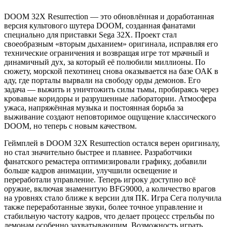
DOOM 32X Resurrection — это обновлённая и доработанная
версия культового шутера DOOM, созданная фанатами
специально для приставки Sega 32X. Проект стал
своеобразным «вторым дыханием» оригинала, исправляя его
технические ограничения и возвращая игре тот мрачный и
динамичный дух, за который её полюбили миллионы. По
сюжету, морской пехотинец снова оказывается на базе ОАК в
аду, где порталы вырвали на свободу орды демонов. Его
задача — выжить и уничтожить силы тьмы, пробираясь через
кровавые коридоры и разрушенные лаборатории. Атмосфера
ужаса, напряжённая музыка и постоянная борьба за
выживание создают неповторимое ощущение классического
DOOM, но теперь с новым качеством.
Геймплей в DOOM 32X Resurrection остался верен оригиналу,
но стал значительно быстрее и плавнее. Разработчики
фанатского ремастера оптимизировали графику, добавили
больше кадров анимации, улучшили освещение и
переработали управление. Теперь игроку доступно всё
оружие, включая знаменитую BFG9000, а количество врагов
на уровнях стало ближе к версии для ПК. Игра Сега получила
также переработанные звуки, более точное управление и
стабильную частоту кадров, что делает процесс стрельбы по
демонам особенно захватывающим. Возможность играть