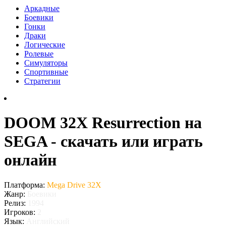
Аркадные
Боевики
Гонки
Драки
Логические
Ролевые
Симуляторы
Спортивные
Стратегии
DOOM 32X Resurrection на
SEGA - скачать или играть
онлайн
Платформа:
Mega Drive 32X
Жанр:
Боевики
Релиз:
1994
Игроков:
2
Язык:
Английский