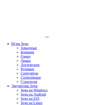
Игры Sega
Аркадные
Боевики
Гонки
Драки
Логические
Ролевые
Симулятор
Спортивные
Стратегия
Эмуляторы Sega
Sega на Windows
Sega на Android
Sega на iOS
Sega на Linux