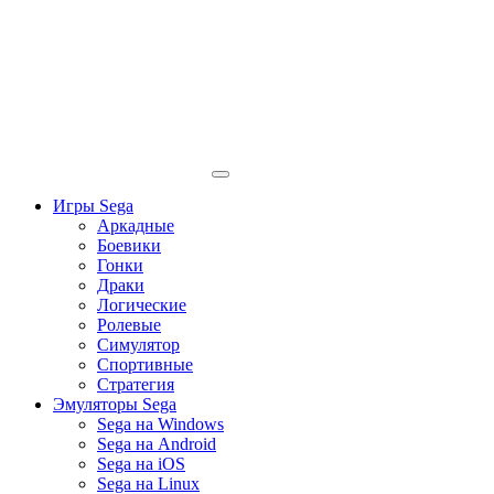
Игры Sega
Аркадные
Боевики
Гонки
Драки
Логические
Ролевые
Симулятор
Спортивные
Стратегия
Эмуляторы Sega
Sega на Windows
Sega на Android
Sega на iOS
Sega на Linux