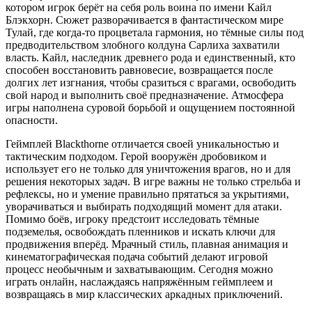
котором игрок берёт на себя роль воина по имени Кайл
Блэкхорн. Сюжет разворачивается в фантастическом мире
Тулай, где когда-то процветала гармония, но тёмные силы под
предводительством злобного колдуна Сарлиха захватили
власть. Кайл, наследник древнего рода и единственный, кто
способен восстановить равновесие, возвращается после
долгих лет изгнания, чтобы сразиться с врагами, освободить
свой народ и выполнить своё предназначение. Атмосфера
игры наполнена суровой борьбой и ощущением постоянной
опасности.
Геймплей Blackthorne отличается своей уникальностью и
тактическим подходом. Герой вооружён дробовиком и
использует его не только для уничтожения врагов, но и для
решения некоторых задач. В игре важны не только стрельба и
рефлексы, но и умение правильно прятаться за укрытиями,
уворачиваться и выбирать подходящий момент для атаки.
Помимо боёв, игроку предстоит исследовать тёмные
подземелья, освобождать пленников и искать ключи для
продвижения вперёд. Мрачный стиль, плавная анимация и
кинематографическая подача событий делают игровой
процесс необычным и захватывающим. Сегодня можно
играть онлайн, наслаждаясь напряжённым геймплеем и
возвращаясь в мир классических аркадных приключений.