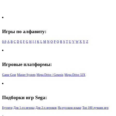
Игры по алфавиту:
0-9
A
B
C
D
E
F
G
H
I
J
K
L
M
N
O
P
Q
R
S
T
U
V
W
X
Y
Z
Игровые платформы:
Game Gear
Master System
Mega Drive / Genesis
Mega Drive 32X
Подборки игр Sega:
Бутлеги
Для 1-го игрока
Для 2-х игроков
На русском языке
Топ 100 лучших игр