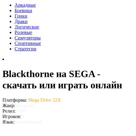
Аркадные
Боевики
Гонки
Драки
Логические
Ролевые
Симуляторы
Спортивные
Стратегии
Blackthorne на SEGA -
скачать или играть онлайн
Платформа:
Mega Drive 32X
Жанр:
Боевики
Релиз:
1995
Игроков:
1
Язык:
Английский