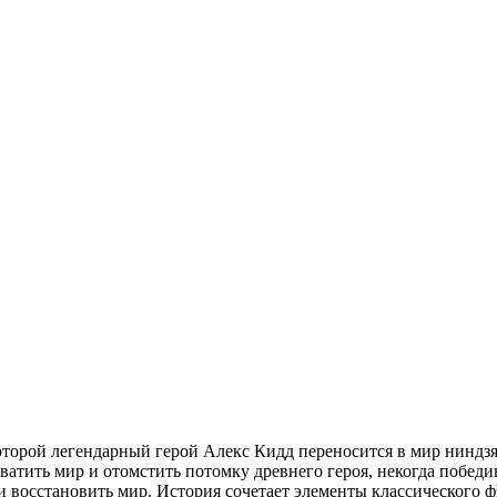
 которой легендарный герой Алекс Кидд переносится в мир ниндз
ватить мир и отомстить потомку древнего героя, некогда победив
восстановить мир. История сочетает элементы классического фэн