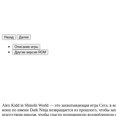
Назад
Далее
Описание игры
Другие версии ROM
Alex Kidd in Shinobi World — это захватывающая игра Сега, в
воин по имени Dark Ninja возвращается из прошлого, чтобы зах
искусством ниндзя, чтобы спасти похищенную возлюбленную и 