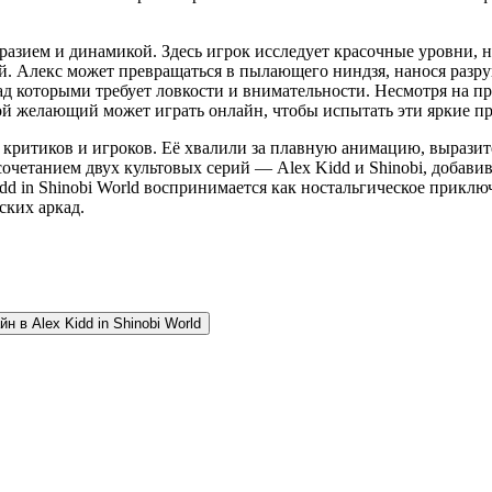
образием и динамикой. Здесь игрок исследует красочные уровни,
. Алекс может превращаться в пылающего ниндзя, нанося разру
д которыми требует ловкости и внимательности. Несмотря на пр
ой желающий может играть онлайн, чтобы испытать эти яркие п
т критиков и игроков. Её хвалили за плавную анимацию, вырази
сочетанием двух культовых серий — Alex Kidd и Shinobi, добави
d in Shinobi World воспринимается как ностальгическое приклю
ских аркад.
н в Alex Kidd in Shinobi World