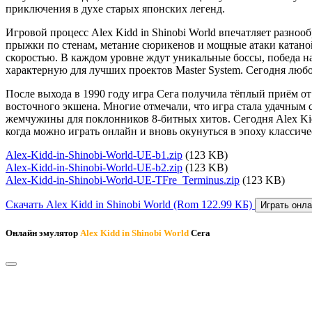
приключения в духе старых японских легенд.
Игровой процесс Alex Kidd in Shinobi World впечатляет разно
прыжки по стенам, метание сюрикенов и мощные атаки катаной
скоростью. В каждом уровне ждут уникальные боссы, победа на
характерную для лучших проектов Master System. Сегодня люб
После выхода в 1990 году игра Сега получила тёплый приём о
восточного экшена. Многие отмечали, что игра стала удачным 
жемчужины для поклонников 8-битных хитов. Сегодня Alex Kid
когда можно играть онлайн и вновь окунуться в эпоху классиче
Alex-Kidd-in-Shinobi-World-UE-b1.zip
(123 KB)
Alex-Kidd-in-Shinobi-World-UE-b2.zip
(123 KB)
Alex-Kidd-in-Shinobi-World-UE-TFre_Terminus.zip
(123 KB)
Скачать Alex Kidd in Shinobi World
(Rom 122.99 КБ)
Играть онлай
Онлайн эмулятор
Alex Kidd in Shinobi World
Сега