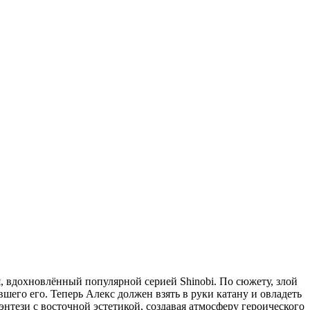
я, вдохновлённый популярной серией Shinobi. По сюжету, злой
шего его. Теперь Алекс должен взять в руки катану и овладеть
тези с восточной эстетикой, создавая атмосферу героического