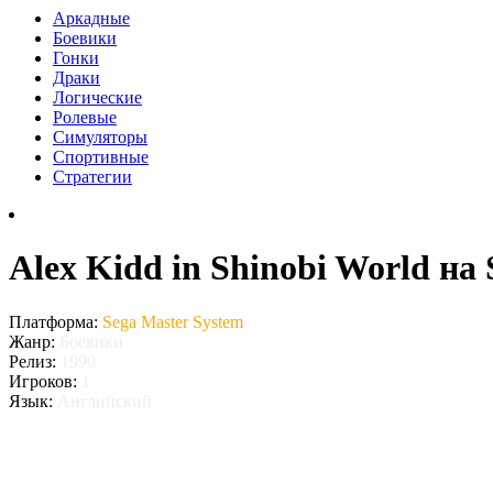
Аркадные
Боевики
Гонки
Драки
Логические
Ролевые
Симуляторы
Спортивные
Стратегии
Alex Kidd in Shinobi World на
Платформа:
Sega Master System
Жанр:
Боевики
Релиз:
1990
Игроков:
1
Язык:
Английский