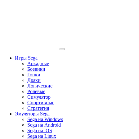
Игры Sega
Аркадные
Боевики
Гонки
Драки
Логические
Ролевые
Симулятор
Спортивные
Стратегия
Эмуляторы Sega
Sega на Windows
Sega на Android
Sega на iOS
Sega на Linux