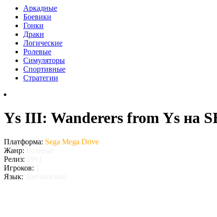
Аркадные
Боевики
Гонки
Драки
Логические
Ролевые
Симуляторы
Спортивные
Стратегии
Ys III: Wanderers from Ys на 
Платформа:
Sega Mega Drive
Жанр:
Ролевые
Релиз:
1991
Игроков:
1
Язык:
Английский