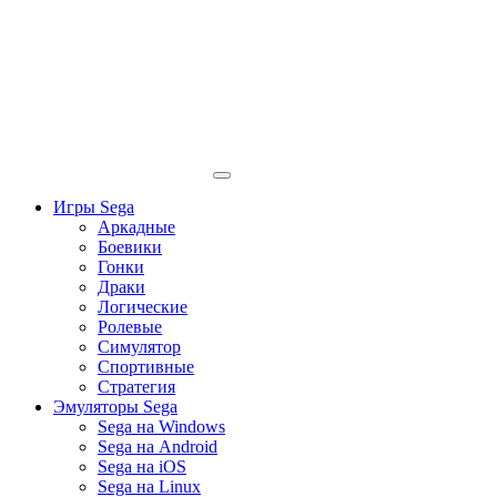
Игры Sega
Аркадные
Боевики
Гонки
Драки
Логические
Ролевые
Симулятор
Спортивные
Стратегия
Эмуляторы Sega
Sega на Windows
Sega на Android
Sega на iOS
Sega на Linux