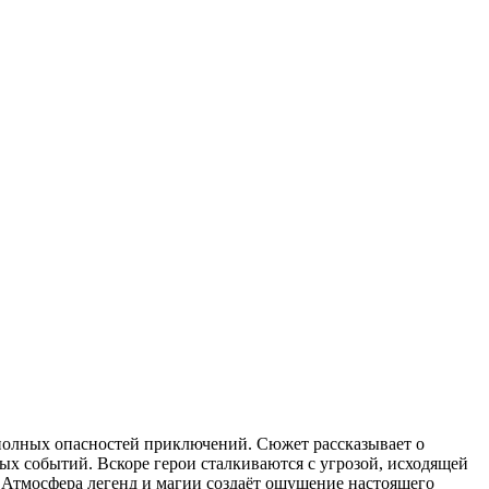
р полных опасностей приключений. Сюжет рассказывает о
ых событий. Вскоре герои сталкиваются с угрозой, исходящей
. Атмосфера легенд и магии создаёт ощущение настоящего