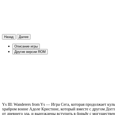
Назад
Далее
Описание игры
Другие версии ROM
Ys III: Wanderers from Ys — Игра Сега, которая продолжает к
храбром воине Адоле Кристине, который вместе с другом Догги
от древнего зла, и вынуждены вступить в борьбу с могуществ