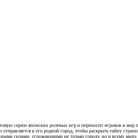
ультовую серию японских ролевых игр и переносит игроков в ми
 отправляется в его родной город, чтобы раскрыть тайну странн
енными силами, угрожающими не только городу, но и всему миру