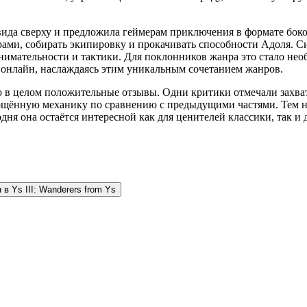
 вида сверху и предложила геймерам приключения в формате бок
рами, собирать экипировку и прокачивать способности Адоля. С
 внимательности и тактики. Для поклонников жанра это стало н
 онлайн, наслаждаясь этим уникальным сочетанием жанров.
 но в целом положительные отзывы. Одни критики отмечали захв
прощённую механику по сравнению с предыдущими частями. Тем 
годня она остаётся интересной как для ценителей классики, так 
 в Ys III: Wanderers from Ys