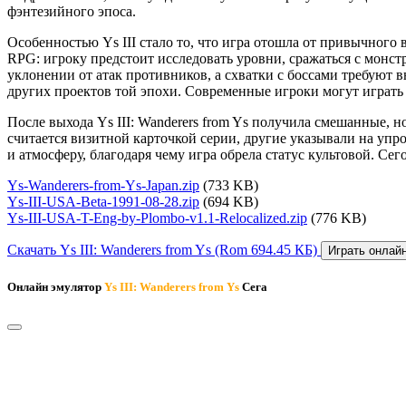
фэнтезийного эпоса.
Особенностью Ys III стало то, что игра отошла от привычного
RPG: игроку предстоит исследовать уровни, сражаться с монст
уклонении от атак противников, а схватки с боссами требуют
других проектов той эпохи. Современные игроки могут играть
После выхода Ys III: Wanderers from Ys получила смешанные,
считается визитной карточкой серии, другие указывали на у
и атмосферу, благодаря чему игра обрела статус культовой. Се
Ys-Wanderers-from-Ys-Japan.zip
(733 KB)
Ys-III-USA-Beta-1991-08-28.zip
(694 KB)
Ys-III-USA-T-Eng-by-Plombo-v1.1-Relocalized.zip
(776 KB)
Скачать Ys III: Wanderers from Ys
(Rom 694.45 КБ)
Играть онлайн
Онлайн эмулятор
Ys III: Wanderers from Ys
Сега