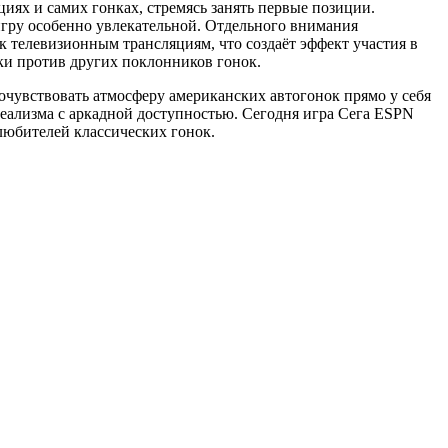
иях и самих гонках, стремясь занять первые позиции.
игру особенно увлекательной. Отдельного внимания
к телевизионным трансляциям, что создаёт эффект участия в
ки против других поклонников гонок.
очувствовать атмосферу американских автогонок прямо у себя
еализма с аркадной доступностью. Сегодня игра Сега ESPN
 любителей классических гонок.