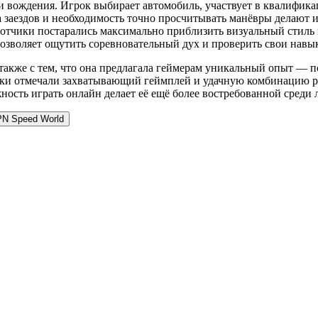
 вождения. Игрок выбирает автомобиль, участвует в квалификац
а заездов и необходимость точно просчитывать манёвры делают 
ботчики постарались максимально приблизить визуальный стиль 
озволяет ощутить соревновательный дух и проверить свои навы
также с тем, что она предлагала геймерам уникальный опыт — п
роки отмечали захватывающий геймплей и удачную комбинацию р
ность играть онлайн делает её ещё более востребованной среди
PN Speed World