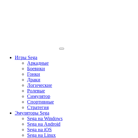
Игры Sega
Аркадные
Боевики
Гонки
Драки
Логические
Ролевые
Симулятор
Спортивные
Стратегия
Эмуляторы Sega
Sega на Windows
Sega на Android
Sega на iOS
Sega на Linux