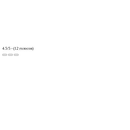
4.5/5 - (12 голосов)