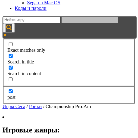
Sega на Mac OS
Коды и пароли
Exact matches only
Search in title
Search in content
post
Игры Сега
/
Гонки
/
Championship Pro-Am
Игровые жанры: