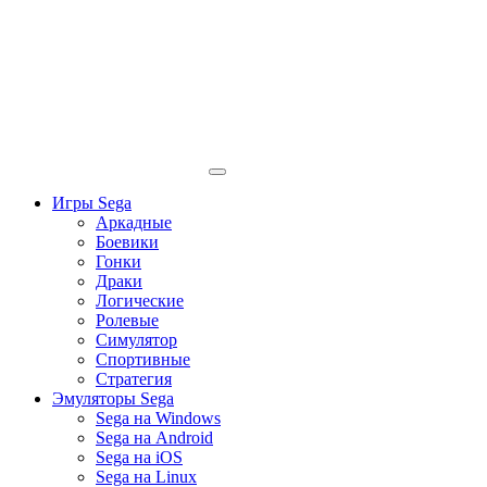
Игры Sega
Аркадные
Боевики
Гонки
Драки
Логические
Ролевые
Симулятор
Спортивные
Стратегия
Эмуляторы Sega
Sega на Windows
Sega на Android
Sega на iOS
Sega на Linux