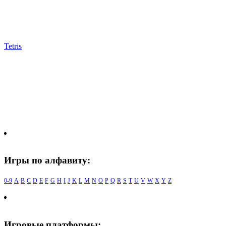
Tetris
Игры по алфавиту:
0-9
A
B
C
D
E
F
G
H
I
J
K
L
M
N
O
P
Q
R
S
T
U
V
W
X
Y
Z
Игровые платформы: