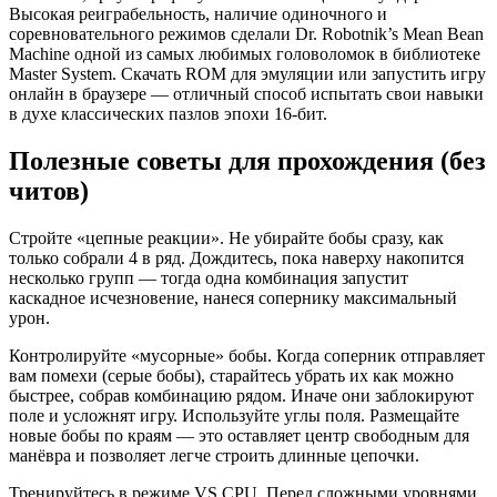
Высокая реиграбельность, наличие одиночного и
соревновательного режимов сделали Dr. Robotnik’s Mean Bean
Machine одной из самых любимых головоломок в библиотеке
Master System. Скачать ROM для эмуляции или запустить игру
онлайн в браузере — отличный способ испытать свои навыки
в духе классических пазлов эпохи 16-бит.
Полезные советы для прохождения (без
читов)
Стройте «цепные реакции». Не убирайте бобы сразу, как
только собрали 4 в ряд. Дождитесь, пока наверху накопится
несколько групп — тогда одна комбинация запустит
каскадное исчезновение, нанеся сопернику максимальный
урон.
Контролируйте «мусорные» бобы. Когда соперник отправляет
вам помехи (серые бобы), старайтесь убрать их как можно
быстрее, собрав комбинацию рядом. Иначе они заблокируют
поле и усложнят игру. Используйте углы поля. Размещайте
новые бобы по краям — это оставляет центр свободным для
манёвра и позволяет легче строить длинные цепочки.
Тренируйтесь в режиме VS CPU. Перед сложными уровнями