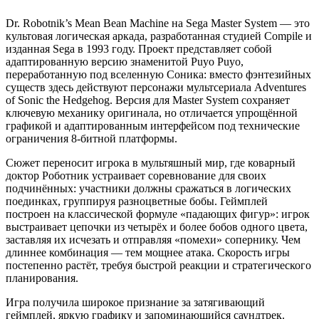
Dr. Robotnik’s Mean Bean Machine на Sega Master System — это
культовая логическая аркада, разработанная студией Compile и
изданная Sega в 1993 году. Проект представляет собой
адаптированную версию знаменитой Puyo Puyo,
переработанную под вселенную Соника: вместо фэнтезийных
существ здесь действуют персонажи мультсериала Adventures
of Sonic the Hedgehog. Версия для Master System сохраняет
ключевую механику оригинала, но отличается упрощённой
графикой и адаптированным интерфейсом под технические
ограничения 8-битной платформы.
Сюжет переносит игрока в мультяшный мир, где коварный
доктор Роботник устраивает соревнование для своих
подчинённых: участники должны сражаться в логических
поединках, группируя разноцветные бобы. Геймплей
построен на классической формуле «падающих фигур»: игрок
выстраивает цепочки из четырёх и более бобов одного цвета,
заставляя их исчезать и отправляя «помехи» сопернику. Чем
длиннее комбинация — тем мощнее атака. Скорость игры
постепенно растёт, требуя быстрой реакции и стратегического
планирования.
Игра получила широкое признание за затягивающий
геймплей, яркую графику и запоминающийся саундтрек.