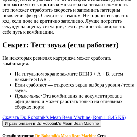
попрактикуйтесь против компьютера на низкой сложности:
это поможет отработать скорость и запомнить паттерны
появления фигур. Следите за темпом. Не торопитесь делать
ход, если поле не критично заполнено. Лучше потратить
секунду на оценку ситуации, чем случайно заблокировать
себе путь к комбинации.
Секрет: Тест звука (если работает)
На некоторых ревизиях картриджа может сработать
комбинация:
На титульном экране зажмите ВНИЗ + A + B, затем
нажмите START.
Если сработает — откроется экран выбора уровня / теста
звука.
Примечание:
Эта комбинация не документирована
официально и может работать только на отдельных
сборках порта.
Скачать Dr. Robotnik’s Mean Bean Machine
(Rom 118.45 КБ)
Играть онлайн в Dr. Robotnik’s Mean Bean Machine
Онлайн эмулятор
Dr. Robotnik’s Mean Bean Machine
Сега