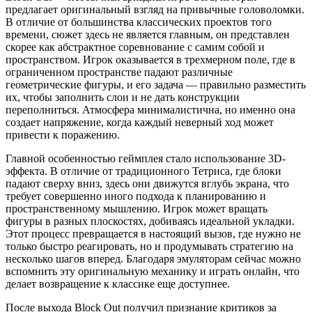
предлагает оригинальный взгляд на привычные головоломки.
В отличие от большинства классических проектов того
времени, сюжет здесь не является главным, он представлен
скорее как абстрактное соревнование с самим собой и
пространством. Игрок оказывается в трехмерном поле, где в
ограниченном пространстве падают различные
геометрические фигуры, и его задача — правильно разместить
их, чтобы заполнить слои и не дать конструкции
переполниться. Атмосфера минималистична, но именно она
создает напряжение, когда каждый неверный ход может
привести к поражению.
Главной особенностью геймплея стало использование 3D-
эффекта. В отличие от традиционного Тетриса, где блоки
падают сверху вниз, здесь они движутся вглубь экрана, что
требует совершенно иного подхода к планированию и
пространственному мышлению. Игрок может вращать
фигуры в разных плоскостях, добиваясь идеальной укладки.
Этот процесс превращается в настоящий вызов, где нужно не
только быстро реагировать, но и продумывать стратегию на
несколько шагов вперед. Благодаря эмуляторам сейчас можно
вспомнить эту оригинальную механику и играть онлайн, что
делает возвращение к классике еще доступнее.
После выхода Block Out получил признание критиков за