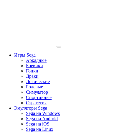
Игры Sega
Аркадные
Боевики
Гонки
Драки
Логические
Ролевые
Симулятор
Спортивные
Стратегия
Эмуляторы Sega
Sega на Windows
Sega на Android
Sega на iOS
Sega на Linux