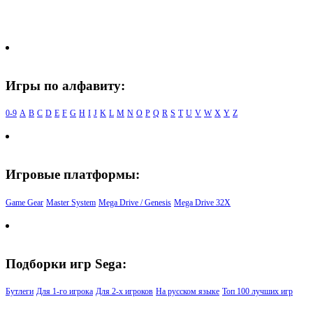
Игры по алфавиту:
0-9
A
B
C
D
E
F
G
H
I
J
K
L
M
N
O
P
Q
R
S
T
U
V
W
X
Y
Z
Игровые платформы:
Game Gear
Master System
Mega Drive / Genesis
Mega Drive 32X
Подборки игр Sega:
Бутлеги
Для 1-го игрока
Для 2-х игроков
На русском языке
Топ 100 лучших игр