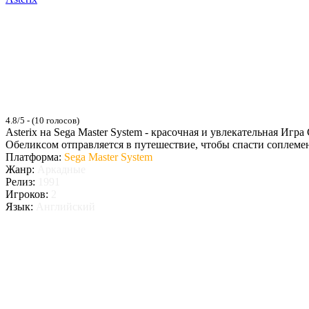
4.8/5 - (10 голосов)
Asterix на Sega Master System - красочная и увлекательная И
Обеликсом отправляется в путешествие, чтобы спасти соплемен
Платформа:
Sega Master System
Жанр:
Аркадные
Релиз:
1991
Игроков:
2
Язык:
Английский