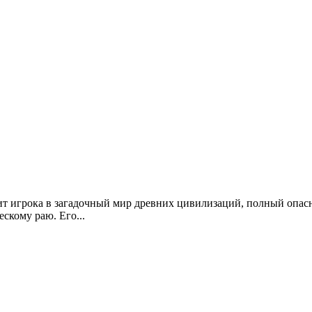
осит игрока в загадочный мир древних цивилизаций, полный опас
скому раю. Его...