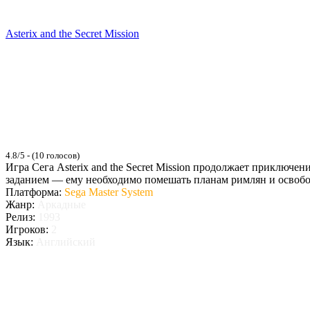
Asterix and the Secret Mission
4.8/5 - (10 голосов)
Игра Сега Asterix and the Secret Mission продолжает приключе
заданием — ему необходимо помешать планам римлян и освобод
Платформа:
Sega Master System
Жанр:
Аркадные
Релиз:
1993
Игроков:
2
Язык:
Английский