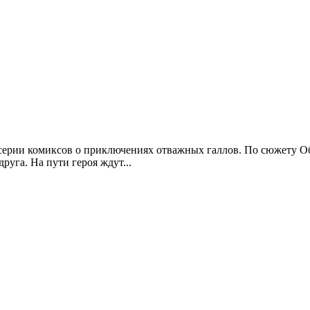
ой серии комиксов о приключениях отважных галлов. По сюжету О
руга. На пути героя ждут...