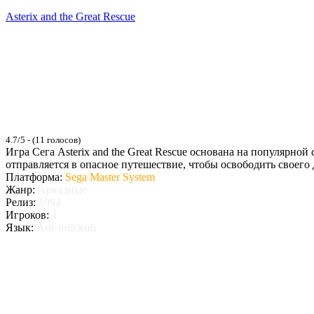
Asterix and the Great Rescue
4.7/5 - (11 голосов)
Игра Сега Asterix and the Great Rescue основана на популярн
отправляется в опасное путешествие, чтобы освободить своего д
Платформа:
Sega Master System
Жанр:
Аркадные
Релиз:
1994
Игроков:
1
Язык:
Английский