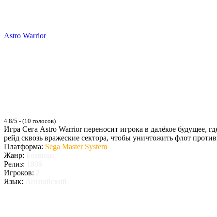
Astro Warrior
4.8/5 - (10 голосов)
Игра Сега Astro Warrior переносит игрока в далёкое будущее,
рейд сквозь вражеские сектора, чтобы уничтожить флот противн
Платформа:
Sega Master System
Жанр:
Боевики
Релиз:
1986
Игроков:
2
Язык:
Английский