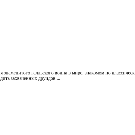
ния знаменитого галльского воина в мире, знакомом по классичес
ить захваченных друидов....