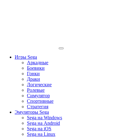
Игры Sega
Аркадные
Боевики
Гонки
Драки
Логические
Ролевые
Симулятор
Спортивные
Стратегия
Эмуляторы Sega
Sega на Windows
Sega на Android
Sega на iOS
Sega на Linux