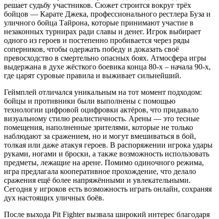
решает судьбу участников. Сюжет строится вокруг трёх
бойцов — Карате Джека, профессионального рестлера Буза и
уличного бойца Тайрона, которые принимают участие в
незаконных турнирах ради славы и денег. Игрок выбирает
одного из героев и постепенно пробивается через ряды
соперников, чтобы одержать победу и доказать своё
превосходство в смертельно опасных боях. Атмосфера игры
выдержана в духе жёсткого боевика конца 80-х – начала 90-х,
где царят суровые правила и выживает сильнейший.
Геймплей отличался уникальным на тот момент подходом:
бойцы и противники были выполнены с помощью
технологии цифровой оцифровки актёров, что придавало
визуальному стилю реалистичность. Арены — это тесные
помещения, наполненные зрителями, которые не только
наблюдают за сражением, но и могут вмешиваться в бой,
толкая или даже атакуя героев. В распоряжении игрока удары
руками, ногами и броски, а также возможность использовать
предметы, лежащие на арене. Помимо одиночного режима,
игра предлагала кооперативное прохождение, что делало
сражения ещё более напряжёнными и увлекательными.
Сегодня у игроков есть возможность играть онлайн, сохраняя
дух настоящих уличных боёв.
После выхода Pit Fighter вызвала широкий интерес благодаря