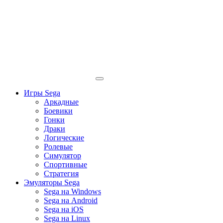
Игры Sega
Аркадные
Боевики
Гонки
Драки
Логические
Ролевые
Симулятор
Спортивные
Стратегия
Эмуляторы Sega
Sega на Windows
Sega на Android
Sega на iOS
Sega на Linux