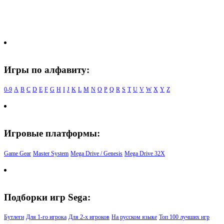
Игры по алфавиту:
0-9
A
B
C
D
E
F
G
H
I
J
K
L
M
N
O
P
Q
R
S
T
U
V
W
X
Y
Z
Игровые платформы:
Game Gear
Master System
Mega Drive / Genesis
Mega Drive 32X
Подборки игр Sega:
Бутлеги
Для 1-го игрока
Для 2-х игроков
На русском языке
Топ 100 лучших игр