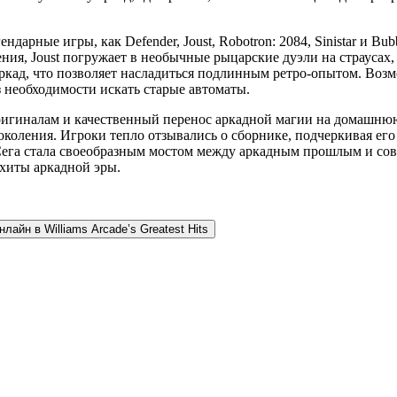
дарные игры, как Defender, Joust, Robotron: 2084, Sinistar и Bu
ия, Joust погружает в необычные рыцарские дуэли на страусах, 
ад, что позволяет насладиться подлинным ретро-опытом. Возмо
 необходимости искать старые автоматы.
ть оригиналам и качественный перенос аркадной магии на домашн
околения. Игроки тепло отзывались о сборнике, подчеркивая его
 Сега стала своеобразным мостом между аркадным прошлым и с
хиты аркадной эры.
нлайн в Williams Arcade’s Greatest Hits