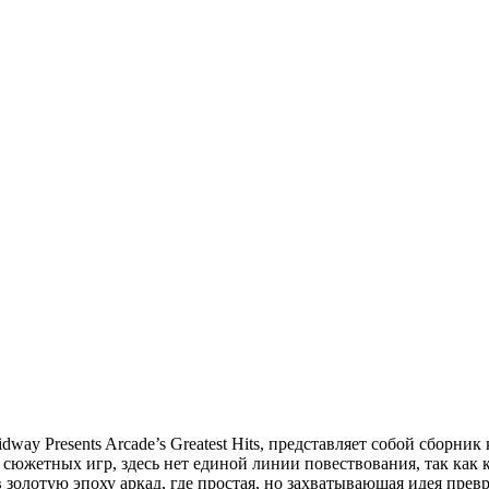
Midway Presents Arcade’s Greatest Hits, представляет собой сборн
сюжетных игр, здесь нет единой линии повествования, так как
 золотую эпоху аркад, где простая, но захватывающая идея прев