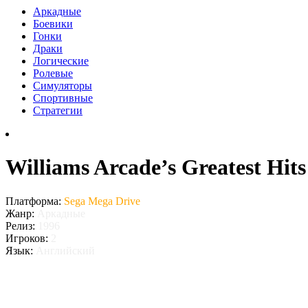
Аркадные
Боевики
Гонки
Драки
Логические
Ролевые
Симуляторы
Спортивные
Стратегии
Williams Arcade’s Greatest Hi
Платформа:
Sega Mega Drive
Жанр:
Аркадные
Релиз:
1996
Игроков:
2
Язык:
Английский