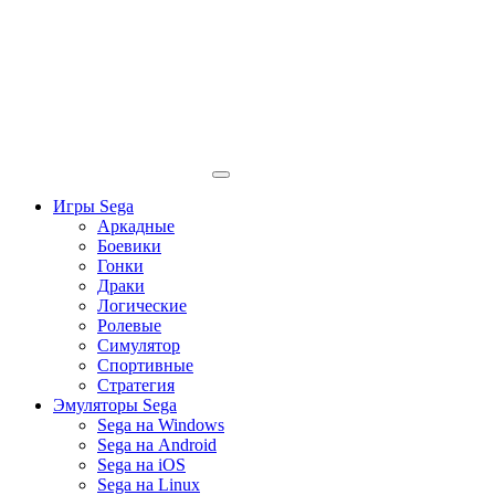
Игры Sega
Аркадные
Боевики
Гонки
Драки
Логические
Ролевые
Симулятор
Спортивные
Стратегия
Эмуляторы Sega
Sega на Windows
Sega на Android
Sega на iOS
Sega на Linux