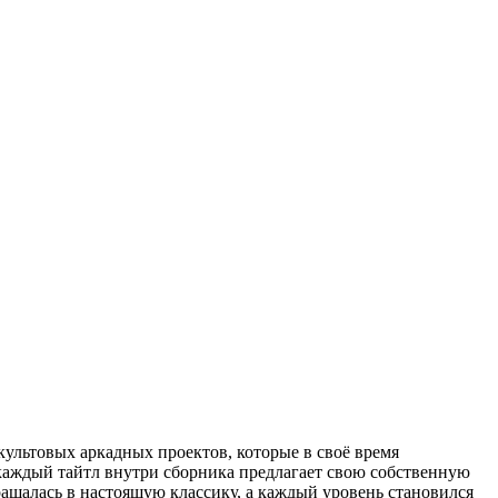
ик культовых аркадных проектов, которые в своё время
 каждый тайтл внутри сборника предлагает свою собственную
ращалась в настоящую классику, а каждый уровень становился